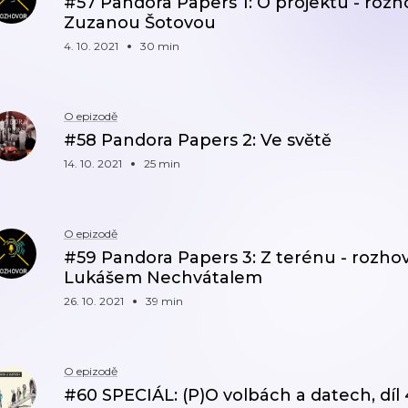
#57 Pandora Papers 1: O projektu - rozh
Zuzanou Šotovou
4. 10. 2021
30 min
O epizodě
#58 Pandora Papers 2: Ve světě
14. 10. 2021
25 min
O epizodě
#59 Pandora Papers 3: Z terénu - rozho
Lukášem Nechvátalem
26. 10. 2021
39 min
O epizodě
#60 SPECIÁL: (P)O volbách a datech, díl 