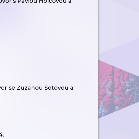
ovor s Pavlou Holcovou a
vor se Zuzanou Šotovou a
4.