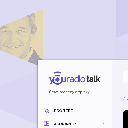
České podcasty a zprávy
Úv
PRO TEBE
AUDIOKNIHY