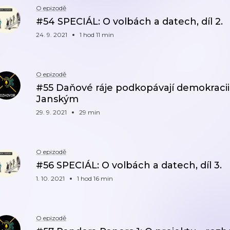
O epizodě
#54 SPECIÁL: O volbách a datech, díl 2.
24. 9. 2021
1 hod 11 min
O epizodě
#55 Daňové ráje podkopávají demokracii
Janským
29. 9. 2021
29 min
O epizodě
#56 SPECIÁL: O volbách a datech, díl 3.
1. 10. 2021
1 hod 16 min
O epizodě