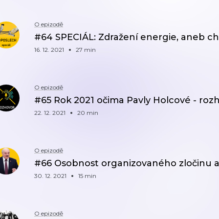
O epizodě
#64 SPECIÁL: Zdražení energie, aneb ch
16. 12. 2021
27 min
O epizodě
#65 Rok 2021 očima Pavly Holcové - roz
22. 12. 2021
20 min
O epizodě
#66 Osobnost organizovaného zločinu a
30. 12. 2021
15 min
O epizodě