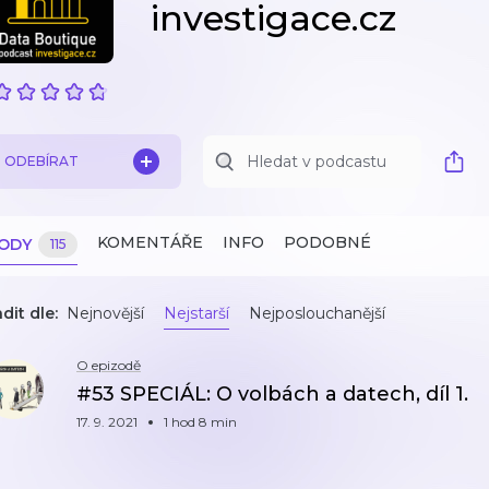
investigace.cz
ODEBÍRAT
KOMENTÁŘE
INFO
PODOBNÉ
ZODY
115
dit dle:
Nejnovější
Nejstarší
Nejposlouchanější
O epizodě
#53 SPECIÁL: O volbách a datech, díl 1.
17. 9. 2021
1 hod 8 min