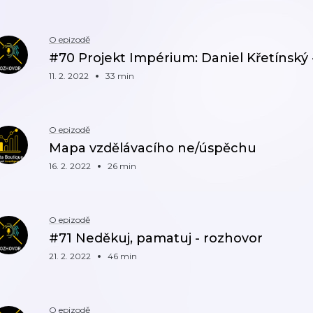
O epizodě
#70 Projekt Impérium: Daniel Křetínský 
11. 2. 2022
33 min
O epizodě
Mapa vzdělávacího ne/úspěchu
16. 2. 2022
26 min
O epizodě
#71 Neděkuj, pamatuj - rozhovor
21. 2. 2022
46 min
O epizodě