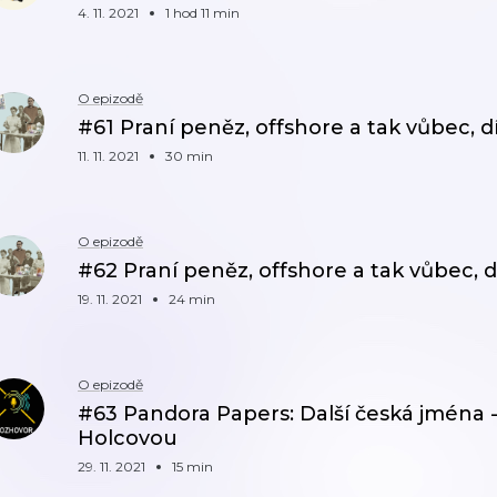
4. 11. 2021
1 hod 11 min
O epizodě
#61 Praní peněz, offshore a tak vůbec, díl
11. 11. 2021
30 min
O epizodě
#62 Praní peněz, offshore a tak vůbec, dí
19. 11. 2021
24 min
O epizodě
#63 Pandora Papers: Další česká jména -
Holcovou
29. 11. 2021
15 min