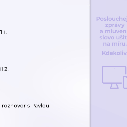
 1.
l 2.
 rozhovor s Pavlou