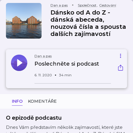
Dan a pas
Společnost
,
Cestování
Dánsko od A do Z -
dánská abeceda,
nouzová čísla a spousta
dalších zajímavostí
Dan a pas
Poslechněte si podcast
6. 11. 2020
34 min
INFO
KOMENTÁŘE
O epizodě podcastu
Dnes Vám představím několik zajímavostí, které jste