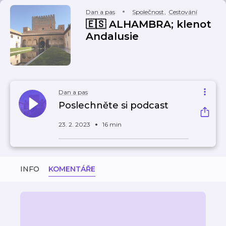
Dan a pas
Společnost
,
Cestování
🇪🇸 ALHAMBRA; klenot
Andalusie
Dan a pas
Poslechněte si podcast
23. 2. 2023
16 min
INFO
KOMENTÁŘE