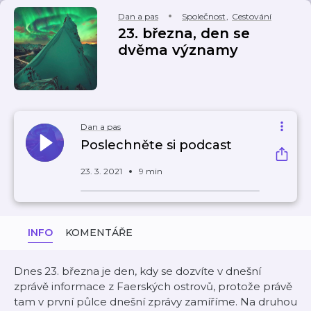
Dan a pas
Společnost
,
Cestování
23. března, den se
dvěma významy
Dan a pas
Poslechněte si podcast
23. 3. 2021
9 min
INFO
KOMENTÁŘE
Dnes 23. března je den, kdy se dozvíte v dnešní
zprávě informace z Faerských ostrovů, protože právě
tam v první půlce dnešní zprávy zamíříme. Na druhou