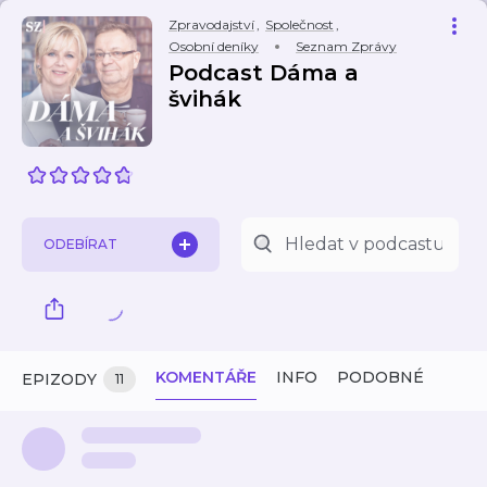
Zpravodajství
,
Společnost
,
Osobní deníky
Seznam Zprávy
Podcast Dáma a
švihák
ODEBÍRAT
KOMENTÁŘE
INFO
PODOBNÉ
EPIZODY
11