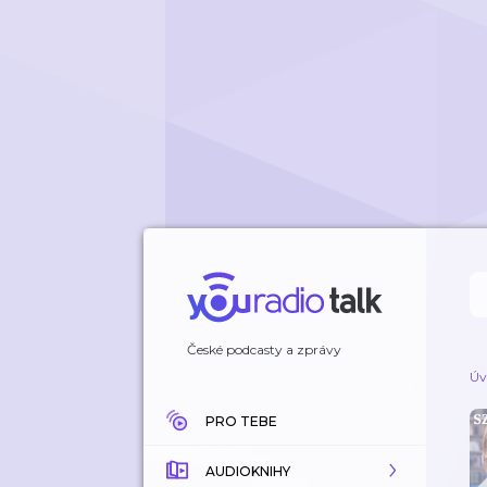
České podcasty a zprávy
Úv
PRO TEBE
AUDIOKNIHY