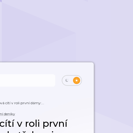
á cítí v roli první dámy:...
í deníky
ítí v roli první