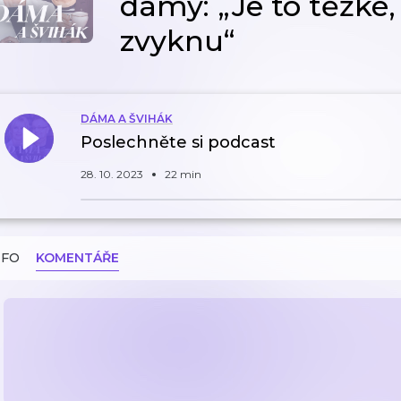
dámy: „Je to těžké, 
zvyknu“
DÁMA A ŠVIHÁK
Poslechněte si podcast
28. 10. 2023
22 min
NFO
KOMENTÁŘE