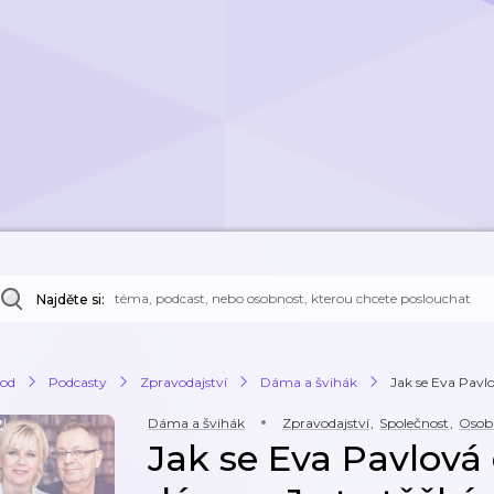
Najděte si:
od
Podcasty
Zpravodajství
Dáma a švihák
Jak se Eva Pavlov
Dáma a švihák
Zpravodajství
,
Společnost
,
Osobn
Jak se Eva Pavlová c