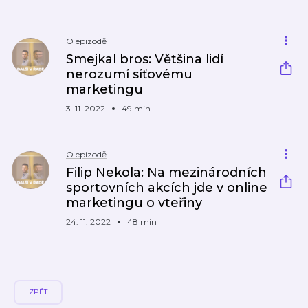
O epizodě
Smejkal bros: Většina lidí
nerozumí síťovému
marketingu
3. 11. 2022
49 min
O epizodě
Filip Nekola: Na mezinárodních
sportovních akcích jde v online
marketingu o vteřiny
24. 11. 2022
48 min
ZPĚT