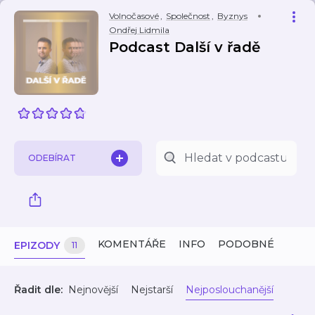
Volnočasové
,
Společnost
,
Byznys
Ondřej Lidmila
Podcast Další v řadě
ODEBÍRAT
KOMENTÁŘE
INFO
PODOBNÉ
EPIZODY
11
Řadit dle:
Nejnovější
Nejstarší
Nejposlouchanější