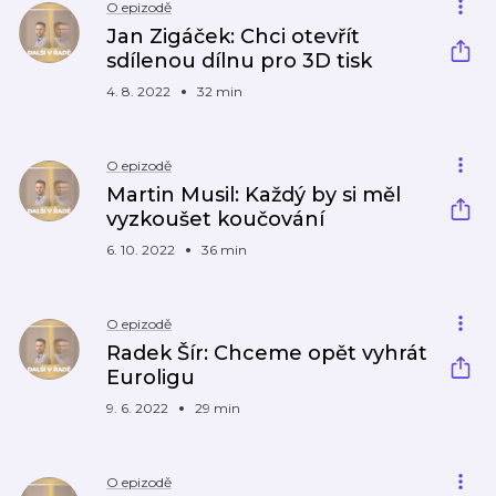
O epizodě
Jan Zigáček: Chci otevřít
sdílenou dílnu pro 3D tisk
4. 8. 2022
32 min
O epizodě
Martin Musil: Každý by si měl
vyzkoušet koučování
6. 10. 2022
36 min
O epizodě
Radek Šír: Chceme opět vyhrát
Euroligu
9. 6. 2022
29 min
O epizodě