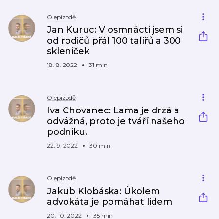
O epizodě
Jan Kuruc: V osmnácti jsem si
od rodičů přál 100 talířů a 300
skleniček
18. 8. 2022
31 min
O epizodě
Iva Chovanec: Lama je drzá a
odvážná, proto je tváří našeho
podniku.
22. 9. 2022
30 min
O epizodě
Jakub Klobáska: Úkolem
advokáta je pomáhat lidem
20. 10. 2022
35 min