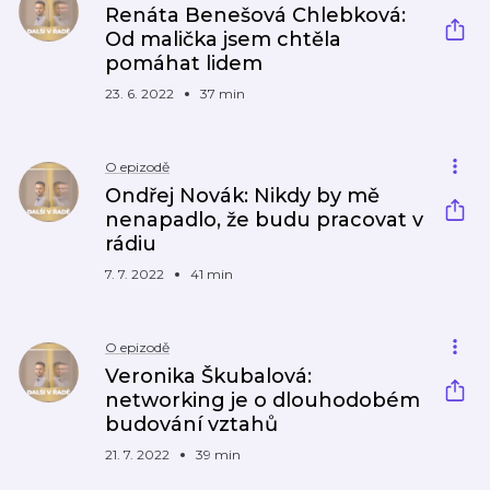
Renáta Benešová Chlebková:
Od malička jsem chtěla
pomáhat lidem
23. 6. 2022
37 min
O epizodě
Ondřej Novák: Nikdy by mě
nenapadlo, že budu pracovat v
rádiu
7. 7. 2022
41 min
O epizodě
Veronika Škubalová:
networking je o dlouhodobém
budování vztahů
21. 7. 2022
39 min