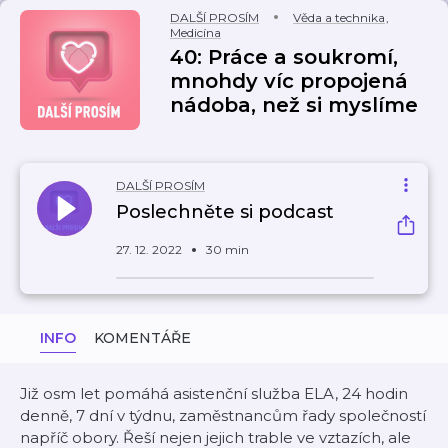
DALŠÍ PROSÍM
Věda a technika
,
Medicína
40: Práce a soukromí,
mnohdy víc propojená
nádoba, než si myslíme
DALŠÍ PROSÍM
Poslechněte si podcast
27. 12. 2022
30 min
INFO
KOMENTÁŘE
Již osm let pomáhá asistenční služba ELA, 24 hodin
denně, 7 dní v týdnu, zaměstnancům řady společností
napříč obory. Řeší nejen jejich trable ve vztazích, ale