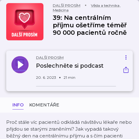
DALŠÍ PROSÍM
Věda a technika
,
Medicína
39: Na centrálním
příjmu ošetříme téměř
90 000 pacientů ročně
DALŠÍ PROSÍM
Poslechněte si podcast
20. 6. 2023
21 min
INFO
KOMENTÁŘE
Proč stále víc pacientů odkládá návštěvu lékaře nebo
přijdou se starými zraněními? Jak vypadá takový
běžný den na centrálnímu příjmu a s čím pacienti