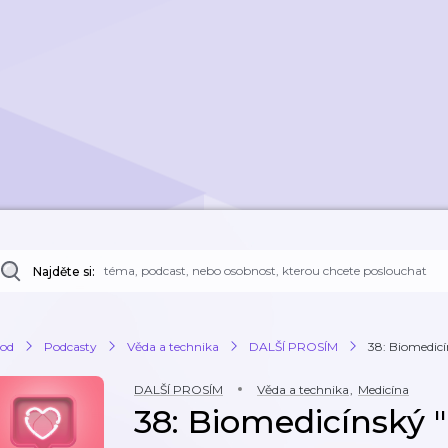
Najděte si:
od
Podcasty
Věda a technika
DALŠÍ PROSÍM
38: Biomedic
DALŠÍ PROSÍM
Věda a technika
,
Medicína
38: Biomedicínský 