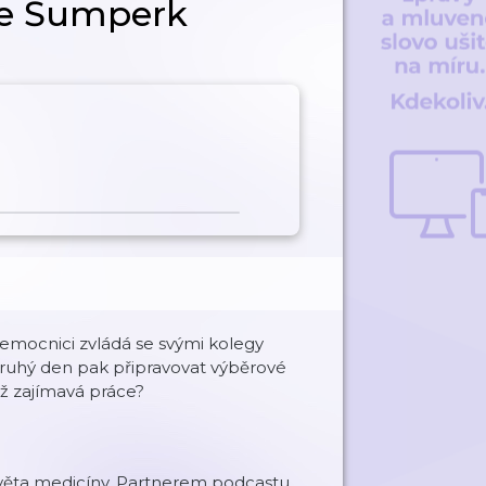
e Šumperk
 nemocnici zvládá se svými kolegy
ruhý den pak připravovat výběrové
ež zajímavá práce?
věta medicíny. Partnerem podcastu