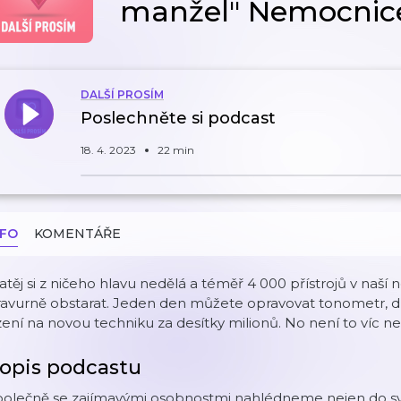
manžel" Nemocnic
DALŠÍ PROSÍM
Poslechněte si podcast
18. 4. 2023
22 min
NFO
KOMENTÁŘE
těj si z ničeho hlavu nedělá a téměř 4 000 přístrojů v naší
ravurně obstarat. Jeden den můžete opravovat tonometr, d
zení na novou techniku za desítky milionů. No není to víc n
opis podcastu
polečně se zajímavými osobnostmi nahlédneme nejen do s