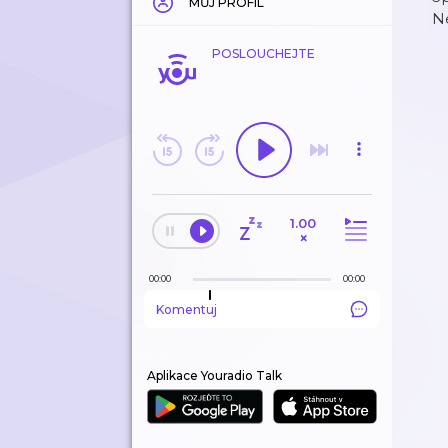
MŮJ PROFIL
N
POSLOUCHEJTE
1.00
×
00:00
00:00
Komentuj
Aplikace Youradio Talk