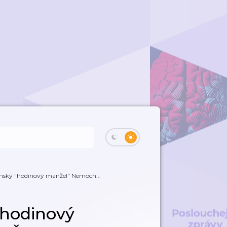
ínský "hodinový manžel" Nemocn...
"hodinový