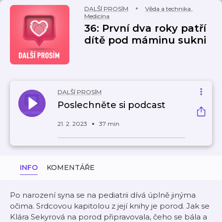
DALŠÍ PROSÍM
Věda a technika
,
Medicína
36: První dva roky patří
dítě pod máminu sukni
DALŠÍ PROSÍM
Poslechněte si podcast
21. 2. 2023
37 min
INFO
KOMENTÁŘE
Po narození syna se na pediatrii dívá úplně jinýma
očima. Srdcovou kapitolou z její knihy je porod. Jak se
Klára Sekyrová na porod připravovala, čeho se bála a