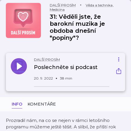
DALŠÍ PROSÍM
Věda a technika
,
Medicína
31: Věděli jste, že
barokní muzika je
obdoba dnešní
"popiny"?
DALŠÍ PROSÍM
Poslechněte si podcast
20. 9. 2022
38 min
INFO
KOMENTÁŘE
Prozradil nám, na co se nejen v rámci letošního
programu můžeme ještě těšit. A slíbil, že příští rok