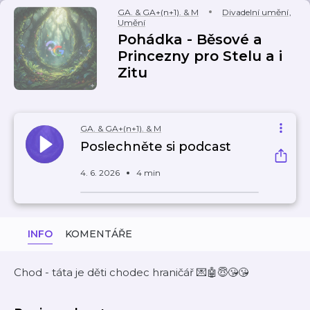
GA. & GA+(n+1). & M
Divadelní umění
,
Umění
Pohádka - Běsové a
Princezny pro Stelu a i
Zitu
GA. & GA+(n+1). & M
Poslechněte si podcast
4. 6. 2026
4 min
INFO
KOMENTÁŘE
Chod - táta je děti chodec hraničář 💌🤖😇😘😘