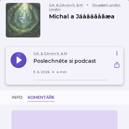
GA. & GA+(n+1). & M
Divadelní umění
,
Umění
Michal a Jáàâäāåãæa
GA. & GA+(n+1). & M
Poslechněte si podcast
3. 6. 2026
4 min
INFO
KOMENTÁŘE