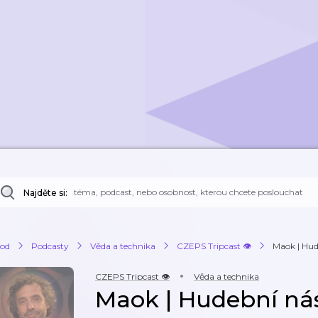
Najděte si:
od
Podcasty
Věda a technika
CZEPS Tripcast 👁️
Maok | Hud
CZEPS Tripcast 👁️
Věda a technika
Maok | Hudební nás