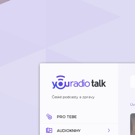
České podcasty a zprávy
Úv
PRO TEBE
AUDIOKNIHY