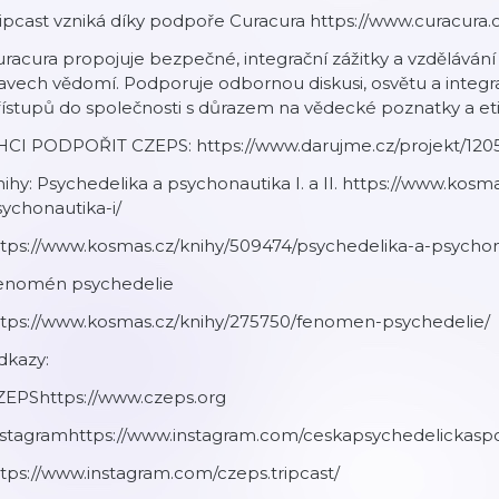
ipcast vzniká díky podpoře Curacura https://www.curacura.
racura propojuje bezpečné, integrační zážitky a vzdělávání 
avech vědomí. Podporuje odbornou diskusi, osvětu a integ
ístupů do společnosti s důrazem na vědecké poznatky a eti
HCI PODPOŘIT CZEPS: https://www.darujme.cz/projekt/120
ihy: Psychedelika a psychonautika I. a II. https://www.kos
ychonautika-i/
tps://www.kosmas.cz/knihy/509474/psychedelika-a-psychona
enomén psychedelie
ttps://www.kosmas.cz/knihy/275750/fenomen-psychedelie/
dkazy:
ZEPS⁠https://www.czeps.org
nstagram⁠https://www.instagram.com/ceskapsychedelickasp
tps://www.instagram.com/czeps.tripcast/