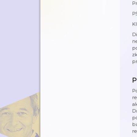
Pr
PS
Kl
D
ne
po
zk
p
P
P
re
al
Dr
p
bu
re