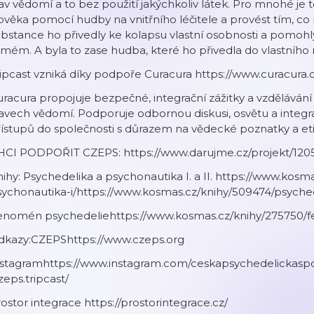
av vědomí a to bez použití jakýchkoliv látek. Pro mnohé je 
ověka pomocí hudby na vnitřního léčitele a provést tím, co
bstance ho přivedly ke kolapsu vlastní osobnosti a pomoh
mém. A byla to zase hudba, které ho přivedla do vlastního n
ipcast vzniká díky podpoře Curacura https://www.curacura.
racura propojuje bezpečné, integrační zážitky a vzdělávání 
avech vědomí. Podporuje odbornou diskusi, osvětu a integ
ístupů do společnosti s důrazem na vědecké poznatky a eti
HCI PODPOŘIT CZEPS: https://www.darujme.cz/projekt/120
ihy: Psychedelika a psychonautika I. a II. https://www.kos
ychonautika-i/https://www.kosmas.cz/knihy/509474/psyched
enomén psychedeliehttps://www.kosmas.cz/knihy/275750/
dkazy:CZEPS⁠https://www.czeps.org
nstagram⁠https://www.instagram.com/ceskapsychedelickasp
zeps.tripcast/
ostor integrace https://prostorintegrace.cz/