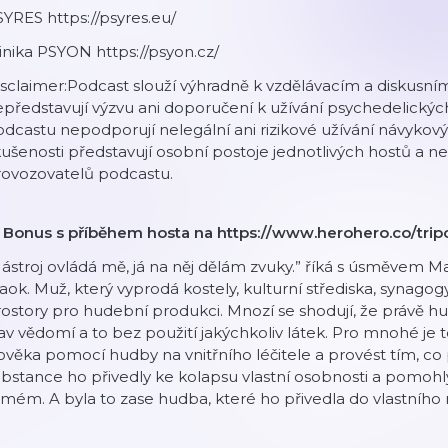
YRES https://psyres.eu/
inika PSYON https://psyon.cz/
isclaimer:Podcast slouží výhradně k vzdělávacím a diskus
představují výzvu ani doporučení k užívání psychedelických 
dcastu nepodporují nelegální ani rizikové užívání návykovýc
ušenosti představují osobní postoje jednotlivých hostů a ne
rovozovatelů podcastu.
 Bonus s příběhem hosta na ⁠https://www.herohero.co/trip
ástroj ovládá mě, já na něj dělám zvuky.” říká s úsměvem
ok. Muž, který vyprodá kostely, kulturní střediska, synagogy
ostory pro hudební produkci. Mnozí se shodují, že právě 
av vědomí a to bez použití jakýchkoliv látek. Pro mnohé je 
ověka pomocí hudby na vnitřního léčitele a provést tím, co
bstance ho přivedly ke kolapsu vlastní osobnosti a pomoh
mém. A byla to zase hudba, které ho přivedla do vlastního n