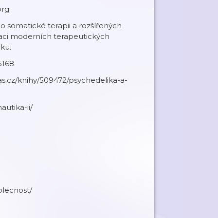
org
o somatické terapii a rozšířených
raci moderních terapeutických
ku.
5168
mas.cz/knihy/509472/psychedelika-a-
utika-ii/
olecnost/