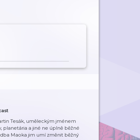
cast
 Martin Tesák, uměleckým jménem
, planetária a jiné ne úplně běžné
hudba Maoka jim umí změnit běžný