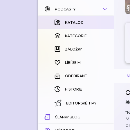
PODCASTY
KATALOG
KOUPENÉ
KATALOG
KATEGORIE
KATEGORIE
ZÁLOŽKY
ZÁLOŽKY
HISTORIE
LÍBÍ SE MI
I
ODEBÍRANÉ
HISTORIE
O
🎁
EDITORSKÉ TIPY
“N
ČLÁNKY BLOG
Ma
pr