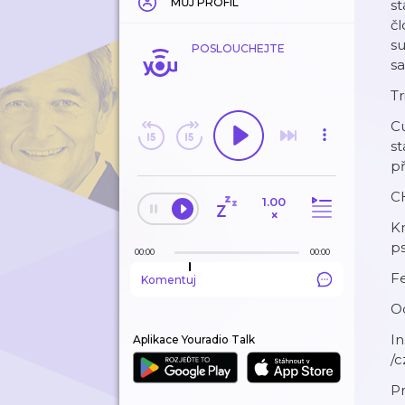
MŮJ PROFIL
st
čl
su
POSLOUCHEJTE
sa
Tr
Cu
st
př
C
1.00
×
Kn
ps
00:00
00:00
F
Komentuj
O
I
Aplikace Youradio Talk
/c
Pr