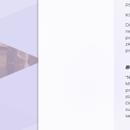
PS
Kl
D
ne
po
zk
p
🎁
“N
Ma
pr
st
čl
su
sa