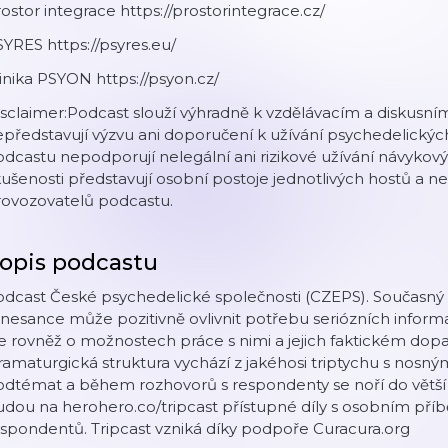
ostor integrace https://prostorintegrace.cz/
YRES https://psyres.eu/
inika PSYON https://psyon.cz/
isclaimer:Podcast slouží výhradně k vzdělávacím a diskus
představují výzvu ani doporučení k užívání psychedelických 
dcastu nepodporují nelegální ani rizikové užívání návykovýc
ušenosti představují osobní postoje jednotlivých hostů a ne
rovozovatelů podcastu.
opis podcastu
odcast České psychedelické společnosti (CZEPS). Současný
nesance může pozitivně ovlivnit potřebu seriózních inform
e rovněž o možnostech práce s nimi a jejich faktickém dop
amaturgická struktura vychází z jakéhosi triptychu s nosn
odtémat a během rozhovorů s respondenty se noří do větší
dou na herohero.co/tripcast přístupné díly s osobním pří
spondentů. Tripcast vzniká díky podpoře Curacura.org