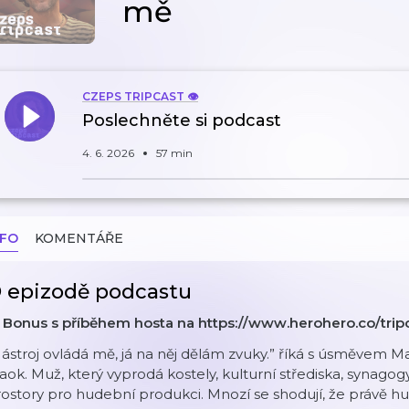
mě
CZEPS TRIPCAST 👁️
Poslechněte si podcast
4. 6. 2026
57 min
NFO
KOMENTÁŘE
 epizodě podcastu
 Bonus s příběhem hosta na ⁠https://www.herohero.co/trip
ástroj ovládá mě, já na něj dělám zvuky.” říká s úsměvem
ok. Muž, který vyprodá kostely, kulturní střediska, synagogy
ostory pro hudební produkci. Mnozí se shodují, že právě 