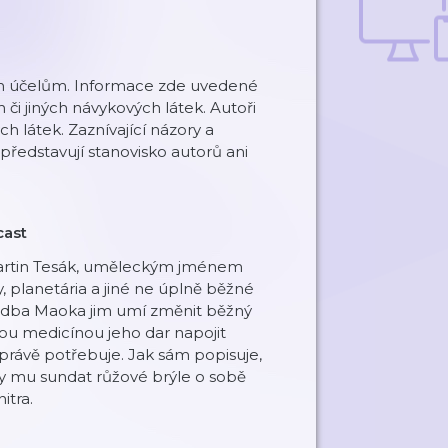
ním účelům. Informace zde uvedené
či jiných návykových látek. Autoři
h látek. Zaznívající názory a
představují stanovisko autorů ani
cast
 Martin Tesák, uměleckým jménem
, planetária a jiné ne úplně běžné
hudba Maoka jim umí změnit běžný
tou medicínou jeho dar napojit
 právě potřebuje. Jak sám popisuje,
ly mu sundat růžové brýle o sobě
itra.