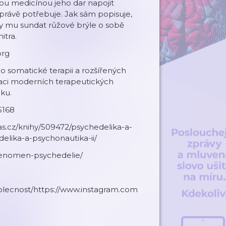
tou medicínou jeho dar napojit
 právě potřebuje. Jak sám popisuje,
ly mu sundat růžové brýle o sobě
itra.
org
o somatické terapii a rozšířených
raci moderních terapeutických
ku.
5168
mas.cz/knihy/509472/psychedelika-a-
elika-a-psychonautika-ii/
fenomen-psychedelie/
olecnost/https://www.instagram.com