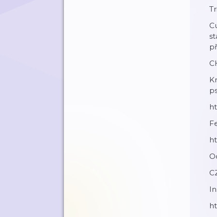
Tr
Cu
st
př
C
Kn
ps
ht
F
h
O
C
I
ht