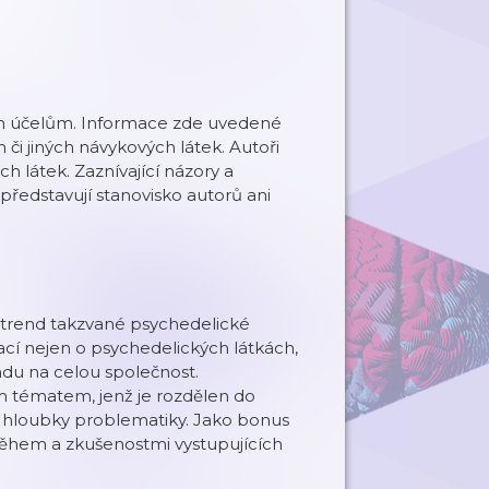
ním účelům. Informace zde uvedené
či jiných návykových látek. Autoři
h látek. Zaznívající názory a
představují stanovisko autorů ani
 trend takzvané psychedelické
ací nejen o psychedelických látkách,
adu na celou společnost.
ým tématem, jenž je rozdělen do
 hloubky problematiky. Jako bonus
během a zkušenostmi vystupujících