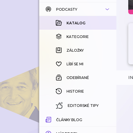
PODCASTY
KATALOG
KOUPENÉ
KATALOG
KATEGORIE
KATEGORIE
ZÁLOŽKY
ZÁLOŽKY
HISTORIE
LÍBÍ SE MI
I
ODEBÍRANÉ
HISTORIE
EDITORSKÉ TIPY
ČLÁNKY BLOG