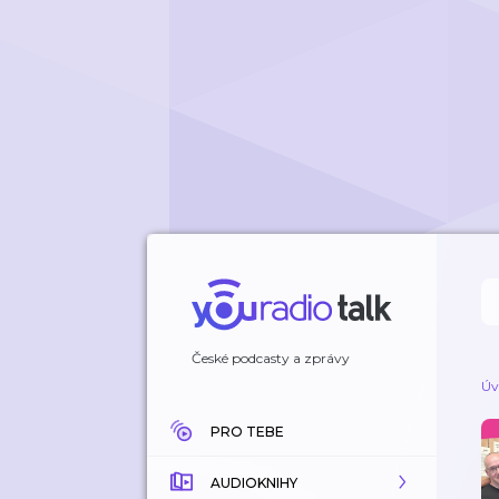
České podcasty a zprávy
Úv
PRO TEBE
AUDIOKNIHY