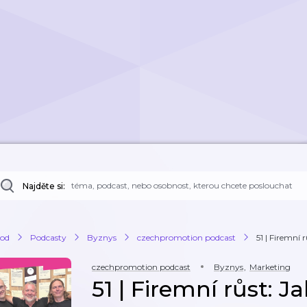
Najděte si:
od
Podcasty
Byznys
czechpromotion podcast
51 | Firemní r
czechpromotion podcast
Byznys
,
Marketing
51 | Firemní růst: J