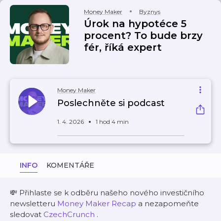
Money Maker
Byznys
Úrok na hypotéce 5
procent? To bude brzy
fér, říká expert
Money Maker
Poslechněte si podcast
1. 4. 2026
1 hod 4 min
INFO
KOMENTÁŘE
💸 Přihlaste se k odběru našeho nového investičního
newsletteru
⁠⁠⁠⁠⁠⁠⁠⁠Money Maker Recap⁠⁠⁠⁠⁠⁠⁠⁠
a nezapomeňte
sledovat
⁠⁠⁠⁠⁠⁠⁠⁠CzechCrunch⁠⁠⁠⁠⁠⁠⁠⁠
.