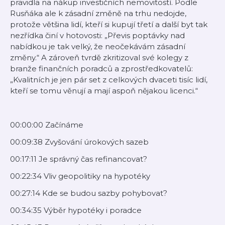
pravidla na nákup investičních nemovitostí. Podle
Rusňáka ale k zásadní změně na trhu nedojde,
protože většina lidí, kteří si kupují třetí a další byt tak
nezřídka činí v hotovosti: „Převis poptávky nad
nabídkou je tak velký, že neočekávám zásadní
změny.“ A zároveň tvrdě zkritizoval své kolegy z
branže finančních poradců a zprostředkovatelů:
„Kvalitních je jen pár set z celkových dvaceti tisíc lidí,
kteří se tomu věnují a mají aspoň nějakou licenci.“
00:00:00 Začínáme
00:09:38 Zvyšování úrokových sazeb
00:17:11 Je správný čas refinancovat?
00:22:34 Vliv geopolitiky na hypotéky
00:27:14 Kde se budou sazby pohybovat?
00:34:35 Výběr hypotéky i poradce