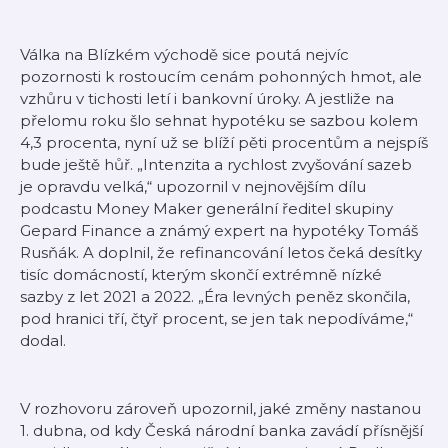
Válka na Blízkém východě sice poutá nejvíc
pozornosti k rostoucím cenám pohonných hmot, ale
vzhůru v tichosti letí i bankovní úroky. A jestliže na
přelomu roku šlo sehnat hypotéku se sazbou kolem
4,3 procenta, nyní už se blíží pěti procentům a nejspíš
bude ještě hůř. „Intenzita a rychlost zvyšování sazeb
je opravdu velká,“ upozornil v nejnovějším dílu
podcastu Money Maker generální ředitel skupiny
Gepard Finance a známý expert na hypotéky Tomáš
Rusňák. A doplnil, že refinancování letos čeká desítky
tisíc domácností, kterým skončí extrémně nízké
sazby z let 2021 a 2022. „Éra levných peněz skončila,
pod hranici tří, čtyř procent, se jen tak nepodíváme,“
dodal.
V rozhovoru zároveň upozornil, jaké změny nastanou
1. dubna, od kdy Česká národní banka zavádí přísnější