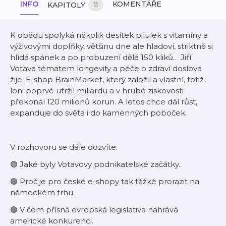
INFO
KOMENTÁŘE
KAPITOLY
11
K obědu spolyká několik desítek pilulek s vitamíny a
výživovými doplňky, většinu dne ale hladoví, striktně si
hlídá spánek a po probuzení dělá 150 kliků… Jiří
Votava tématem longevity a péče o zdraví doslova
žije. E-shop BrainMarket, který založil a vlastní, totiž
loni poprvé utržil miliardu a v hrubé ziskovosti
překonal 120 milionů korun. A letos chce dál růst,
expanduje do světa i do kamenných poboček.
V rozhovoru se dále dozvíte:
🟢 Jaké byly Votavovy podnikatelské začátky.
🟢 Proč je pro české e-shopy tak těžké prorazit na
německém trhu.
🟢 V čem přísná evropská legislativa nahrává
americké konkurenci.