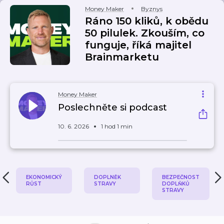
Money Maker
Byznys
Ráno 150 kliků, k obědu
50 pilulek. Zkouším, co
funguje, říká majitel
Brainmarketu
Money Maker
Poslechněte si podcast
10. 6. 2026
1 hod 1 min
EKONOMICKÝ
DOPLNĚK
BEZPEČNOST
RŮST
STRAVY
DOPLŇKŮ
STRAVY