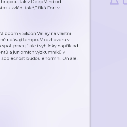
nthropicu, tak v DeepMind od
azu zvládl také,” říká Fort v
 boom v Silicon Valley na vlastní
álně udávají tempo. V rozhovoru v
ol. pracují, ale i vyhlídky například
entů a juniorních výzkumníků v
 na společnost budou enormní. On ale,