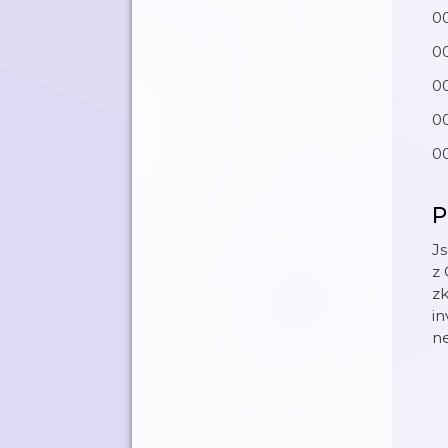
00
00
0
00
0
P
Js
z
zk
in
ne