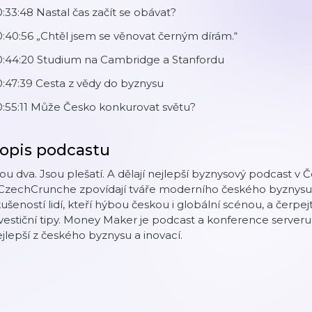
:33:48 Nastal čas začít se obávat?
:40:56 „Chtěl jsem se věnovat černým dírám.“
0:44:20 Studium na Cambridge a Stanfordu
:47:39 Cesta z vědy do byznysu
0:55:11 Může Česko konkurovat světu?
opis podcastu
ou dva. Jsou plešatí. A dělají nejlepší byznysový podcast 
 CzechCrunche zpovídají tváře moderního českého byznysu.
ušeností lidí, kteří hýbou českou i globální scénou, a čerpejt
vestiční tipy. Money Maker je podcast a konference server
jlepší z českého byznysu a inovací.