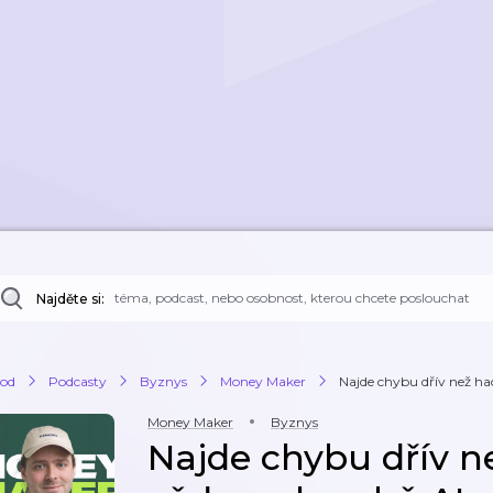
Najděte si:
od
Podcasty
Byznys
Money Maker
Najde chybu dřív než hac
Money Maker
Byznys
Najde chybu dřív n