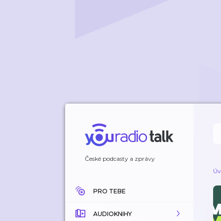
České podcasty a zprávy
Úv
PRO TEBE
AUDIOKNIHY