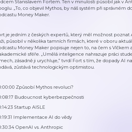
dcem Stanislavem Fortem. Ten v minulosti působil jak v A
oglu. „To, co objevil Mythos, by náš systém při správném dot
odcastu Money Maker.
rt je jedním z českých expertů, který měl možnost poznat AI
ži, působil v několika tamních firmách, které v oboru aktu
dcastu Money Maker popisuje nejen to, na čem s Vlčkem a sp
akademické sféře. „Umělá inteligence nahrazuje práci stud
mech, zásadně ji urychluje,” tvrdí Fort s tím, že dopady AI
odává, zůstává technologickým optimistou.
0:00:00 Způsobí Mythos revoluci?
0:08:17 Budoucnost kyberbezpečnosti
:14:23 Startup AISLE
0:19:31 Implementace AI do vědy
:30:34 OpenAI vs. Anthropic