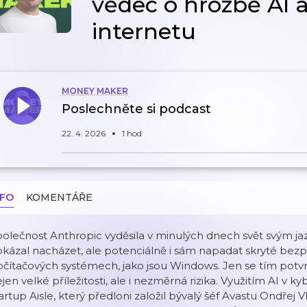
vědec o hrozbě AI 
internetu
MONEY MAKER
Poslechněte si podcast
22. 4. 2026
1 hod
NFO
KOMENTÁŘE
olečnost Anthropic vyděsila v minulých dnech svět svým j
kázal nacházet, ale potenciálně i sám napadat skryté bezpe
čítačových systémech, jako jsou Windows. Jen se tím potvrd
jen velké příležitosti, ale i nezměrná rizika. Využitím AI v 
artup Aisle, který předloni založil bývalý šéf Avastu Ondře