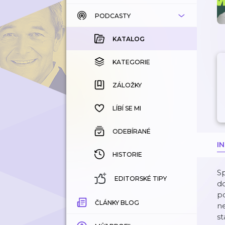
PODCASTY
KATALOG
KOUPENÉ
KATALOG
KATEGORIE
KATEGORIE
ZÁLOŽKY
ZÁLOŽKY
HISTORIE
LÍBÍ SE MI
ODEBÍRANÉ
I
HISTORIE
Sp
EDITORSKÉ TIPY
do
po
ČLÁNKY BLOG
ne
st