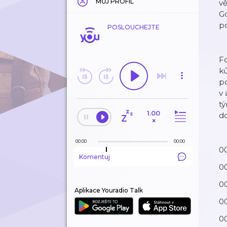
MŮJ PROFIL
vě
Go
p
POSLOUCHEJTE
Fo
ků
po
v 
tý
1.00
d
×
00:00
00:00
0
Komentuj
0
00
Aplikace Youradio Talk
0
00