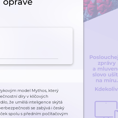
a opravě
azykovým model Mythos, který
čnostní díry v klíčových
ilo, že umělá inteligence skýtá
kyberbezpečnosti se zabývá i český
j Vlček spolu s předním počítačovým