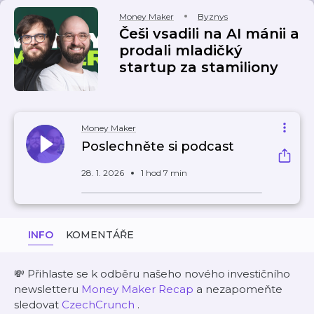
Money Maker
Byznys
Češi vsadili na AI mánii a
prodali mladičký
startup za stamiliony
Money Maker
Poslechněte si podcast
28. 1. 2026
1 hod 7 min
INFO
KOMENTÁŘE
💸 Přihlaste se k odběru našeho nového investičního
newsletteru
⁠⁠⁠⁠Money Maker Recap⁠⁠⁠⁠
a nezapomeňte
sledovat
⁠⁠⁠⁠CzechCrunch⁠⁠⁠⁠
.