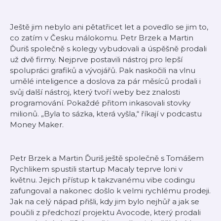
Ještě jim nebylo ani pětatřicet let a povedlo se jim to,
co zatím v Česku málokomu. Petr Brzek a Martin
Ďuriš společně s kolegy vybudovali a úspěšně prodali
už dvě firmy. Nejprve postavili nástroj pro lepší
spolupráci grafiků a vývojářů. Pak naskočili na vlnu
umělé inteligence a doslova za pár měsíců prodali i
svůj další nástroj, který tvoří weby bez znalosti
programování. Pokaždé přitom inkasovali stovky
milionů. „Byla to sázka, která vyšla,“ říkají v podcastu
Money Maker.
Petr Brzek a Martin Ďuriš ještě společně s Tomášem
Rychlikem spustili startup Macaly teprve loni v
květnu. Jejich přístup k takzvanému vibe codingu
zafungoval a nakonec došlo k velmi rychlému prodeji.
Jak na celý nápad přišli, kdy jim bylo nejhůř a jak se
poučili z předchozí projektu Avocode, který prodali