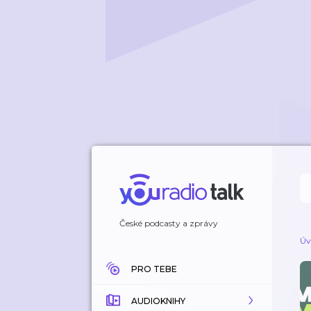
České podcasty a zprávy
Úv
PRO TEBE
AUDIOKNIHY