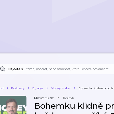
Najděte si:
od
Podcasty
Byznys
Money Maker
Bohemku klidně prodáme,
Money Maker
Byznys
Bohemku klidně pr