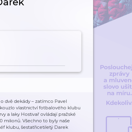
Darek
o dvě dekády – zatímco Pavel
 kouzlo vlastnictví fotbalového klubu
vy a laky Hostivař ovládají pražské
0 milionů. Všechno to byly naše
f klubu, šestatřicetiletý Darek