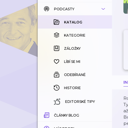
PODCASTY
KATALOG
KOUPENÉ
KATALOG
KATEGORIE
KATEGORIE
ZÁLOŽKY
ZÁLOŽKY
HISTORIE
LÍBÍ SE MI
ODEBÍRANÉ
I
HISTORIE
R
EDITORSKÉ TIPY
Ty
až
ČLÁNKY BLOG
Bo
pe