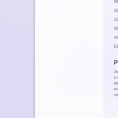
18
26
3
3
45
52
P
Js
z
zk
in
ne