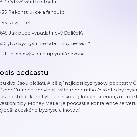
:54 Od vyšívání k fotbalu
:35 Rekonstrukce a fanoušci
2:53 Rozpočet
8:45 Jak bude vypadat nový Ďolíček?
:10 „Do byznysu mě táta nikdy netlačil.“
:51 Fotbalový vzor a uplynulá sezona
opis podcastu
ou dva. Jsou plešatí. A dělají nejlepší byznysový podcast 
 CzechCrunche zpovídají tváře moderního českého byznysu.
ušeností lidí, kteří hýbou českou i globální scénou, a čerpejt
vestiční tipy. Money Maker je podcast a konference server
jlepší z českého byznysu a inovací.