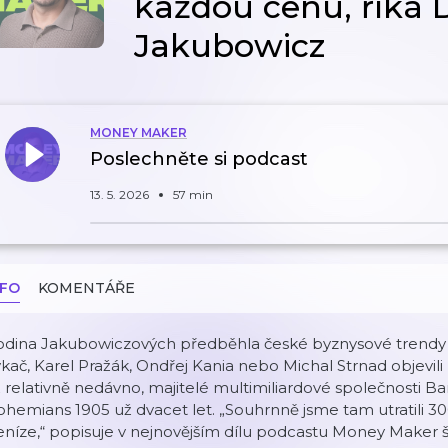
každou cenu, říká 
Jakubowicz
MONEY MAKER
Poslechněte si podcast
13. 5. 2026
57 min
NFO
KOMENTÁŘE
odina Jakubowiczových předběhla české byznysové trendy 
kač, Karel Pražák, Ondřej Kania nebo Michal Strnad objevili
 relativně nedávno, majitelé multimiliardové společnosti Bar
hemians 1905 už dvacet let. „Souhrnně jsme tam utratili 30
níze,“ popisuje v nejnovějším dílu podcastu Money Maker šé