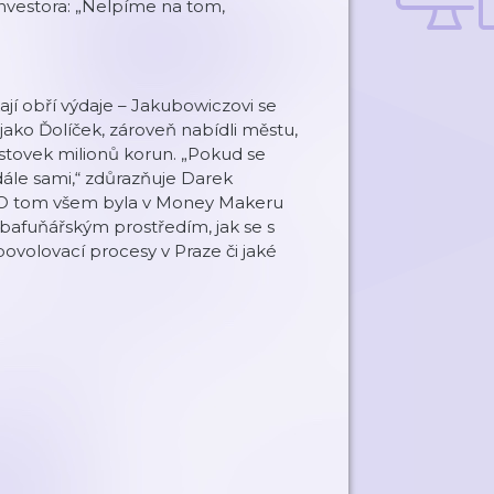
nvestora: „Nelpíme na tom,
jí obří výdaje – Jakubowiczovi se
ako Ďolíček, zároveň nabídli městu,
 stovek milionů korun. „Pokud se
dále sami,“ zdůrazňuje Darek
t. O tom všem byla v Money Makeru
s bafuňářským prostředím, jak se s
ovolovací procesy v Praze či jaké