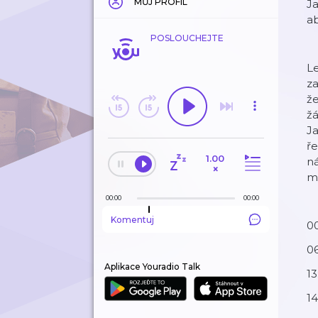
MŮJ PROFIL
Ja
a
POSLOUCHEJTE
Le
za
že
žá
Ja
ře
1.00
ná
×
ma
00:00
00:00
Komentuj
0
0
Aplikace Youradio Talk
13
1