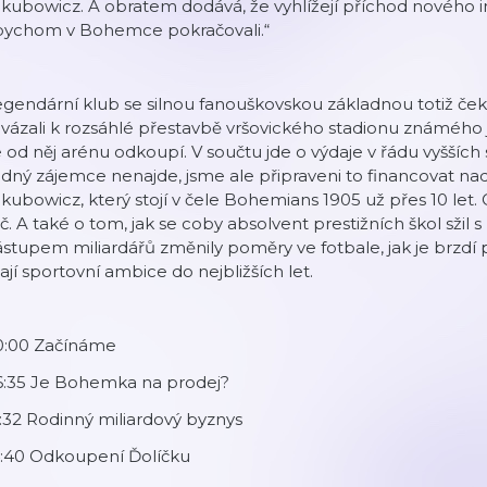
kubowicz. A obratem dodává, že vyhlížejí příchod nového i
bychom v Bohemce pokračovali.“
gendární klub se silnou fanouškovskou základnou totiž čeka
vázali k rozsáhlé přestavbě vršovického stadionu známého j
 od něj arénu odkoupí. V součtu jde o výdaje v řádu vyšších
dný zájemce nenajde, jsme ale připraveni to financovat na
kubowicz, který stojí v čele Bohemians 1905 už přes 10 le
č. A také o tom, jak se coby absolvent prestižních škol sžil 
stupem miliardářů změnily poměry ve fotbale, jak je brzdí p
jí sportovní ambice do nejbližších let.
0:00 Začínáme
6:35 Je Bohemka na prodej?
:32 Rodinný miliardový byznys
4:40 Odkoupení Ďolíčku