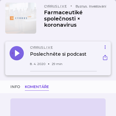
CYRRUS L I V E
Byznys
,
Investování
Farmaceutiké
společnosti ×
koronavirus
CYRRUS L I V E
Poslechněte si podcast
8. 4. 2020
29 min
INFO
KOMENTÁŘE