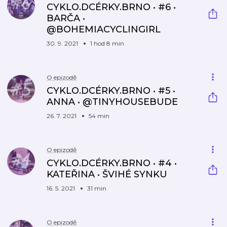
CYKLO.DCÉRKY.BRNO • #6 •
BARČA •
@BOHEMIACYCLINGIRL
30. 9. 2021
1 hod 8 min
O epizodě
CYKLO.DCÉRKY.BRNO • #5 •
ANNA • @TINYHOUSEBUDE
26. 7. 2021
54 min
O epizodě
CYKLO.DCÉRKY.BRNO • #4 •
KATEŘINA • ŠVIHÉ SYNKU
16. 5. 2021
31 min
O epizodě