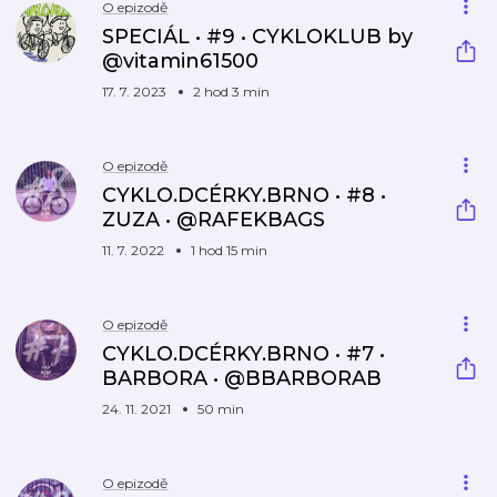
O epizodě
SPECIÁL • #9 • CYKLOKLUB by
@vitamin61500
17. 7. 2023
2 hod 3 min
O epizodě
CYKLO.DCÉRKY.BRNO • #8 •
ZUZA • @RAFEKBAGS
11. 7. 2022
1 hod 15 min
O epizodě
CYKLO.DCÉRKY.BRNO • #7 •
BARBORA • @BBARBORAB
24. 11. 2021
50 min
O epizodě