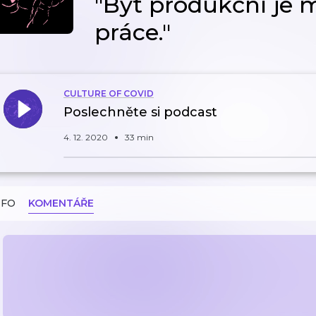
"Být produkční je 
práce."
CULTURE OF COVID
Poslechněte si podcast
4. 12. 2020
33 min
NFO
KOMENTÁŘE