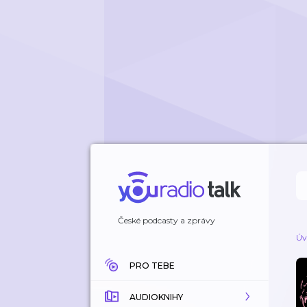
České podcasty a zprávy
Úv
PRO TEBE
AUDIOKNIHY