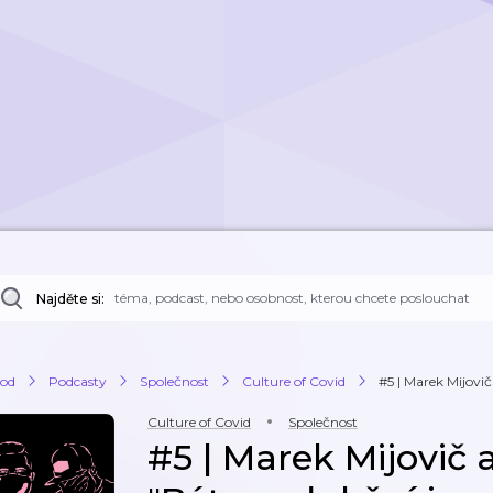
Najděte si:
od
Podcasty
Společnost
Culture of Covid
#5 | Marek Mijovič 
Culture of Covid
Společnost
#5 | Marek Mijovič 