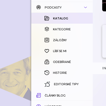
PODCASTY
KATALOG
KOUPENÉ
KATALOG
KATEGORIE
KATEGORIE
ZÁLOŽKY
ZÁLOŽKY
HISTORIE
LÍBÍ SE MI
ODEBÍRANÉ
I
HISTORIE
EDITORSKÉ TIPY
ČLÁNKY BLOG