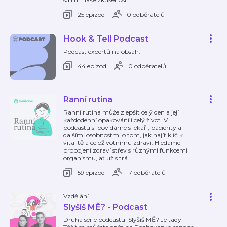
25 epizod
0 odběratelů
Hook & Tell Podcast
Podcast expertů na obsah.
44 epizod
0 odběratelů
Ranní rutina
Ranní rutina může zlepšit celý den a její
každodenní opakování i celý život. V
podcastu si povídáme s lékaři, pacienty a
dalšími osobnostmi o tom, jak najít klíč k
vitalitě a celoživotnímu zdraví. Hledáme
propojení zdraví střev s různými funkcemi
organismu, ať už s trá
…
59 epizod
17 odběratelů
Vzdělání
Slyšíš MĚ? - Podcast
Druhá série podcastu Slyšíš MĚ? Je tady!