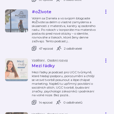
#oŽivote
Volám sa Daniela a vo svojom blogcaste
#oŽivote sa delím o vlastné zamyslenia a
skúsenosti z materstva, kariéry aj osobného
rastu. Po rokoch v korporáte ma materstvo
postavilo pred nové otázky – o identite,
rovnováhe a tlakoch, ktoré ženy denne
zažívajú. Tento podcast j
…
47 epizod
2 odběratelé
Vzdělání
,
Osobní rozvoj
Mezi řádky
Mezi řádky je podcast pro UGC tvůrkyně,
které hledají podporu, porozumění a chtějí
se ve své tvorbě posunout a lépe chápat
marketing. Najdeš tu upřímný povídání o
sociálních sítích, UGC tvorbě, budování
značky, psychologii zákazníků i podnikání
na volné noze. Bez pozlá
…
14 epizod
0 odběratelů