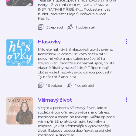
Těšit se můžete opět na Rozhovory s mnoha
hosty - ŽIVOTNÍ OSUDY, TABU TÉMATA,
INSPIRATIVNÍ PŘÍBĚHY.... Podcastem vás
budou provázet Dája Šurečková a Tom
Hatrik.
35 epizod
1 odběratel
Hlasovky
Milujete nahrávání hlasových zpráv svému
kámošstvu? Zastaví se vám to třikrát v
polovině věty a opakujete po čtvrté tu
stejnou věc, protože si nepamatujete, co jste
vlastně říkali*y na začátku? Připomínají
občas vaše hlasovky svou délkou podcast?
Ty naše totiž ano, a ta
…
16 epizod
1 odběratel
Všímavý život
Vítejte u podcastu Všímavý život, kde se
společně ponoříme do světa mindfulness,
meditace a osobního rozvoje. Každá epizoda
vám přináší praktické rady, techniky a
inspiraci, jak žít vědomější a vyrovnanější
život. Epizody budou doplňovat praktické
meditace. Připojte se
…