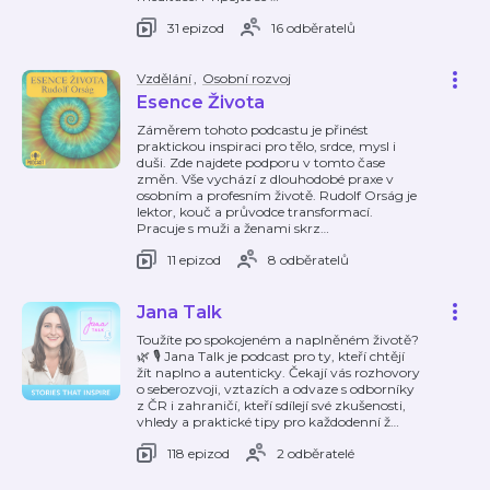
31 epizod
16 odběratelů
Vzdělání
,
Osobní rozvoj
Esence Života
Záměrem tohoto podcastu je přinést
praktickou inspiraci pro tělo, srdce, mysl i
duši. Zde najdete podporu v tomto čase
změn. Vše vychází z dlouhodobé praxe v
osobním a profesním životě. Rudolf Orság je
lektor, kouč a průvodce transformací.
Pracuje s muži a ženami skrz
…
11 epizod
8 odběratelů
Jana Talk
Toužíte po spokojeném a naplněném životě?
🌿 🎙️ Jana Talk je podcast pro ty, kteří chtějí
žít naplno a autenticky. Čekají vás rozhovory
o seberozvoji, vztazích a odvaze s odborníky
z ČR i zahraničí, kteří sdílejí své zkušenosti,
vhledy a praktické tipy pro každodenní ž
…
118 epizod
2 odběratelé