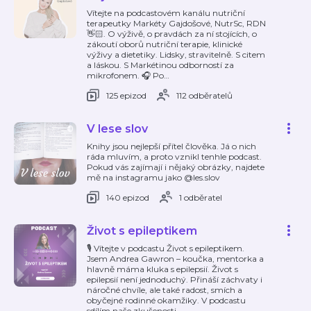
Vítejte na podcastovém kanálu nutriční
terapeutky Markéty Gajdošové, NutrSc, RDN
👋🏻. O výživě, o pravdách za ní stojících, o
zákoutí oborů nutriční terapie, klinické
výživy a dietetiky. Lidsky, stravitelně. S citem
a láskou. S Markétinou odborností za
mikrofonem. 🎧 Po
…
125 epizod
112 odběratelů
V lese slov
Knihy jsou nejlepší přítel člověka. Já o nich
ráda mluvím, a proto vznikl tenhle podcast.
Pokud vás zajímají i nějaký obrázky, najdete
mě na instagramu jako @les.slov
140 epizod
1 odběratel
Život s epileptikem
🎙️ Vítejte v podcastu Život s epileptikem.
Jsem Andrea Gawron – koučka, mentorka a
hlavně máma kluka s epilepsií. Život s
epilepsií není jednoduchý. Přináší záchvaty i
náročné chvíle, ale také radost, smích a
obyčejné rodinné okamžiky. V podcastu
sdílím naše zkušenosti
…