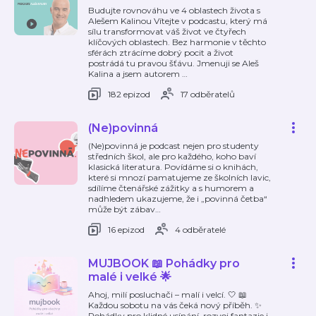
Budujte rovnováhu ve 4 oblastech života s
Alešem Kalinou Vítejte v podcastu, který má
sílu transformovat váš život ve čtyřech
klíčových oblastech. Bez harmonie v těchto
sférách ztrácíme dobrý pocit a život
postrádá tu pravou šťávu. Jmenuji se Aleš
Kalina a jsem autorem
…
182 epizod
17 odběratelů
(Ne)povinná
(Ne)povinná je podcast nejen pro studenty
středních škol, ale pro každého, koho baví
klasická literatura. Povídáme si o knihách,
které si mnozí pamatujeme ze školních lavic,
sdílíme čtenářské zážitky a s humorem a
nadhledem ukazujeme, že i „povinná četba“
může být zábav
…
16 epizod
4 odběratelé
MUJBOOK 📖 Pohádky pro
malé i velké 🌟
Ahoj, milí posluchači – malí i velcí. 🤍 📖
Každou sobotu na vás čeká nový příběh. ✨
Pohádky pro klidné usínání, rozvoj fantazie i