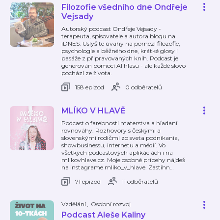
Filozofie všedního dne Ondřeje
Vejsady
Autorský podcast Ondřeje Vejsady -
terapeuta, spisovatele a autora blogu na
iDNES. Uslyšíte úvahy na pomezí filozofie,
psychologie a běžného dne, krátké glosy i
pasáže z připravovaných knih. Podcast je
generován pomocí AI hlasu - ale každé slovo
pochází ze života.
158 epizod
0 odběratelů
MLÍKO V HLAVĚ
Podcast o farebnosti materstva a hľadaní
rovnováhy. Rozhovory s českými a
slovenskými rodičmi zo sveta podnikania,
showbusinessu, internetu a médií. Vo
všetkých podcastových aplikáciách i na
mlikovhlave.cz. Moje osobné príbehy nájdeš
na instagrame mliko_v_hlave. Zastihn
…
71 epizod
11 odběratelů
Vzdělání
,
Osobní rozvoj
Podcast Aleše Kaliny