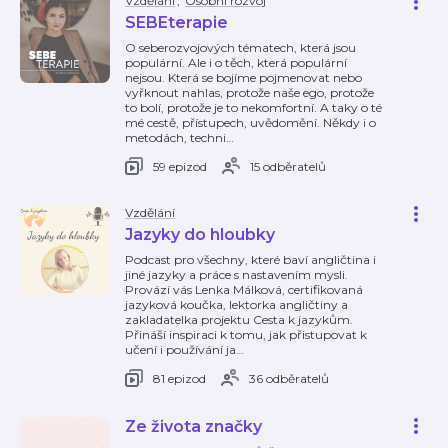
Vzdělání
,
Osobní rozvoj
SEBEterapie
O seberozvojových tématech, která jsou
populární. Ale i o těch, která populární
nejsou. Která se bojíme pojmenovat nebo
vyřknout nahlas, protože naše ego, protože
to bolí, protože je to nekomfortní. A taky o té
mé cestě, přístupech, uvědomění. Někdy i o
metodách, techni
…
59 epizod
15 odběratelů
Vzdělání
Jazyky do hloubky
Podcast pro všechny, které baví angličtina i
jiné jazyky a práce s nastavením mysli.
Provází vás Lenka Málková, certifikovaná
jazyková koučka, lektorka angličtiny a
zakladatelka projektu Cesta k jazykům.
Přináší inspiraci k tomu, jak přistupovat k
učení i používání ja
…
81 epizod
36 odběratelů
Ze života značky