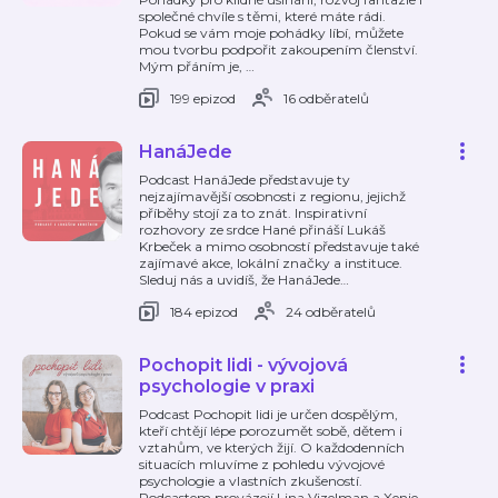
společné chvíle s těmi, které máte rádi.
Pokud se vám moje pohádky líbí, můžete
mou tvorbu podpořit zakoupením členství.
Mým přáním je,
…
199 epizod
16 odběratelů
HanáJede
Podcast HanáJede představuje ty
nejzajímavější osobnosti z regionu, jejichž
příběhy stojí za to znát. Inspirativní
rozhovory ze srdce Hané přináší Lukáš
Krbeček a mimo osobností představuje také
zajímavé akce, lokální značky a instituce.
Sleduj nás a uvidíš, že HanáJede
…
184 epizod
24 odběratelů
Pochopit lidi - vývojová
psychologie v praxi
Podcast Pochopit lidi je určen dospělým,
kteří chtějí lépe porozumět sobě, dětem i
vztahům, ve kterých žijí. O každodenních
situacích mluvíme z pohledu vývojové
psychologie a vlastních zkušeností.
Podcastem provázejí Lina Vizelman a Xenie