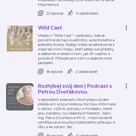
Majznerová.
22 epizod
9 odběratelů
Wild Cast
Vítejte u "Wild Cast" – podcastu, kde se
ponoříme do tajů kvalitního, autentického a
dobrého života. Každý měsíc se setkáváme s
inspirativními hosty, kteří sdílejí své příběhy
a odborné znalosti o tom, jak žít naplno a
pravdivě. Připojte se k nám a objevte nové
perspekt
…
18 epizod
2 odběratelé
Rozhýbej svůj den | Podcast s
Petrou Dvořákovou
V epizodách podcastu Rozhýbej svůj den
předávám srozumitelnou formou informace
o zdraví, výživě, pohybu a mindsetu, které
jsou založeny na vědeckých faktech. Jsem
Ing. Petra Dvořáková Ph.D., mezinárodně
certifikovaná koučka holistického přístupu k
tělu a ke zdraví. Jse
…
59 epizod
3 odběratelé