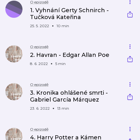
O epizodě
1. Vyhnání Gerty Schnirch -
Tučková Kateřina
25. 5. 2022
10 min
O epizodě
2. Havran - Edgar Allan Poe
8. 6. 2022
5 min
O epizodě
3. Kronika ohlášené smrti -
Gabriel García Márquez
23. 6. 2022
13 min
O epizodě
4. Harry Potter a Kámen