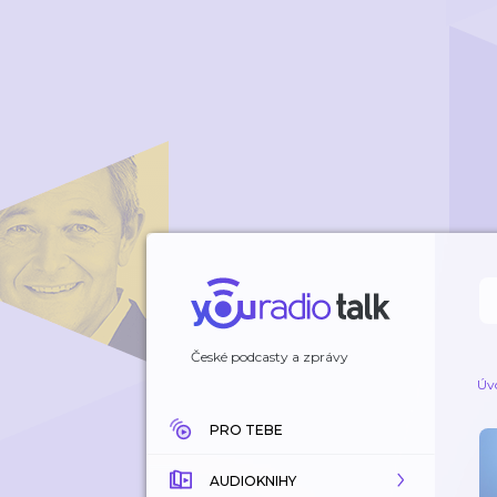
České podcasty a zprávy
Úv
PRO TEBE
AUDIOKNIHY