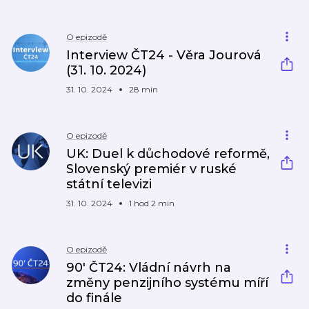
O epizodě
Interview ČT24 - Věra Jourová
(31. 10. 2024)
31. 10. 2024
28 min
O epizodě
UK: Duel k důchodové reformě,
Slovenský premiér v ruské
státní televizi
31. 10. 2024
1 hod 2 min
O epizodě
90′ ČT24: Vládní návrh na
změny penzijního systému míří
do finále