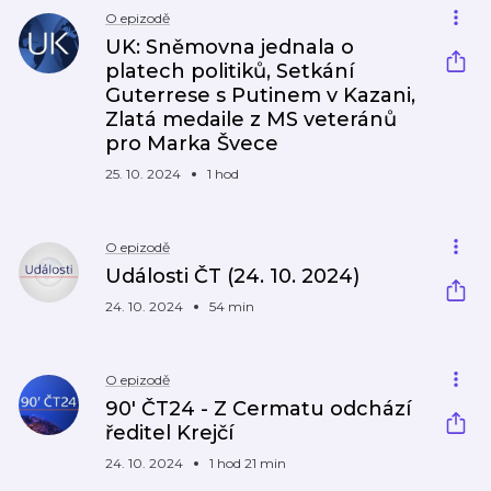
O epizodě
UK: Sněmovna jednala o
platech politiků, Setkání
Guterrese s Putinem v Kazani,
Zlatá medaile z MS veteránů
pro Marka Švece
25. 10. 2024
1 hod
O epizodě
Události ČT (24. 10. 2024)
24. 10. 2024
54 min
O epizodě
90′ ČT24 - Z Cermatu odchází
ředitel Krejčí
24. 10. 2024
1 hod 21 min