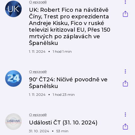
O epizodě
UK: Robert Fico na návštěvě
Číny, Trest pro exprezidenta
Andreje Kisku, Fico v ruské
televizi kritizoval EU, Přes 150
mrtvých po záplavách ve
Španělsku
1. 11. 2024
1 hod 1 min
O epizodě
90′ ČT24: Ničivé povodně ve
Španělsku
1. 11. 2024
1 hod 23 min
O epizodě
Události ČT (31. 10. 2024)
31. 10. 2024
53 min