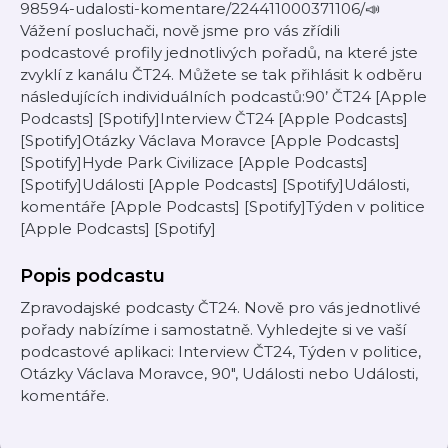
98594-udalosti-komentare/224411000371106/📣
Vážení posluchači, nově jsme pro vás zřídili
podcastové profily jednotlivých pořadů, na které jste
zvyklí z kanálu ČT24. Můžete se tak přihlásit k odběru
následujících individuálních podcastů:90’ ČT24 [Apple
Podcasts] [Spotify]Interview ČT24 [Apple Podcasts]
[Spotify]Otázky Václava Moravce [Apple Podcasts]
[Spotify]Hyde Park Civilizace [Apple Podcasts]
[Spotify]Události [Apple Podcasts] [Spotify]Události,
komentáře [Apple Podcasts] [Spotify]Týden v politice
[Apple Podcasts] [Spotify]
Popis podcastu
Zpravodajské podcasty ČT24. Nově pro vás jednotlivé
pořady nabízíme i samostatně. Vyhledejte si ve vaší
podcastové aplikaci: Interview ČT24, Týden v politice,
Otázky Václava Moravce, 90", Události nebo Události,
komentáře.