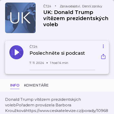
ČT24
Zpravodajství
,
Denní zprávy
UK: Donald Trump
vítězem prezidentských
voleb
ČT24
Poslechněte si podcast
7. 11. 2024
1 hod 14 min
INFO
KOMENTÁŘE
Donald Trump vítězem prezidentských
volebPořadem provázela Barbora
Kroužkováhttps://www.ceskatelevize.cz/porady/10968