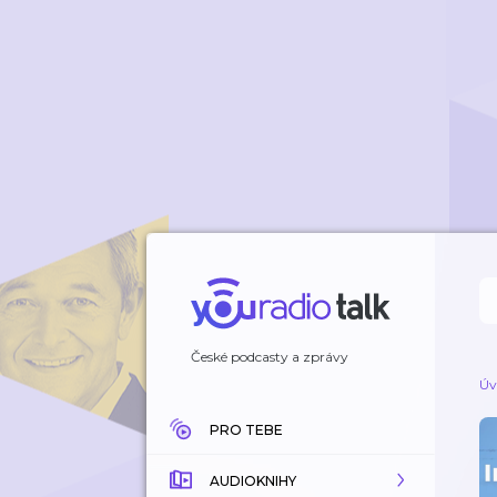
České podcasty a zprávy
Úv
PRO TEBE
AUDIOKNIHY