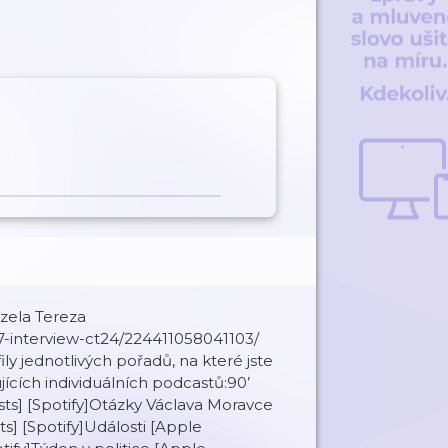
zela Tereza
7-interview-ct24/224411058041103/
ily jednotlivých pořadů, na které jste
jících individuálních podcastů:90’
ts] [Spotify]Otázky Václava Moravce
s] [Spotify]Události [Apple