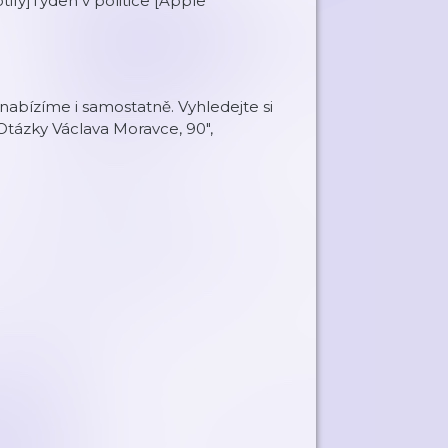
tify]Týden v politice [Apple
nabízíme i samostatně. Vyhledejte si
 Otázky Václava Moravce, 90",