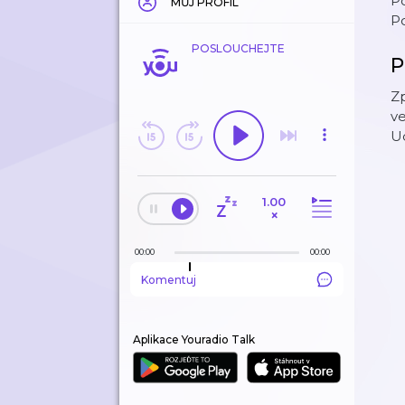
Po
MŮJ PROFIL
Po
POSLOUCHEJTE
P
Zp
ve
Ud
1.00
×
00:00
00:00
Komentuj
Aplikace Youradio Talk