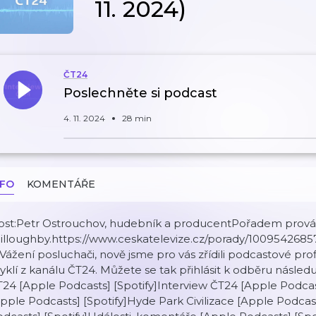
11. 2024)
ČT24
Poslechněte si podcast
4. 11. 2024
28 min
NFO
KOMENTÁŘE
ost:Petr Ostrouchov, hudebník a producentPořadem prová
illoughby.https://www.ceskatelevize.cz/porady/1009542685
Vážení posluchači, nově jsme pro vás zřídili podcastové prof
yklí z kanálu ČT24. Můžete se tak přihlásit k odběru následu
24 [Apple Podcasts] [Spotify]Interview ČT24 [Apple Podcas
pple Podcasts] [Spotify]Hyde Park Civilizace [Apple Podcast