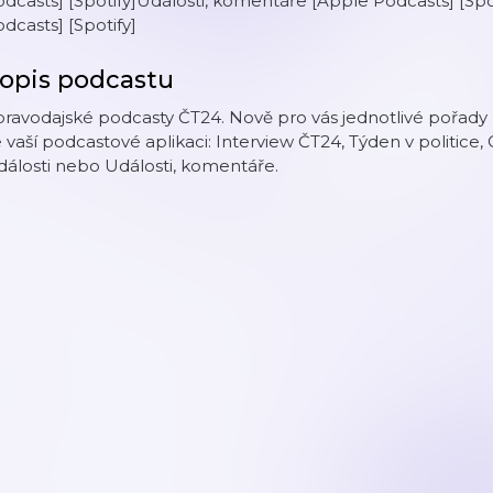
dcasts] [Spotify]Události, komentáře [Apple Podcasts] [Spo
dcasts] [Spotify]
opis podcastu
ravodajské podcasty ČT24. Nově pro vás jednotlivé pořady 
 vaší podcastové aplikaci: Interview ČT24, Týden v politice,
álosti nebo Události, komentáře.