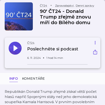
ČT24
Zpravodajství
,
Denní zprávy
90' ČT24 - Donald
Trump zřejmě znovu
míří do Bílého domu
ČT24
Poslechněte si podcast
6. 11. 2024
1 hod 14 min
INFO
KOMENTÁŘE
Republikán Donald Trump zřejmě získal větší počet
hlasů napříč Spojenými státy než jeho demokratická
soupeřka Kamala Harrisová. V prvním povolebním