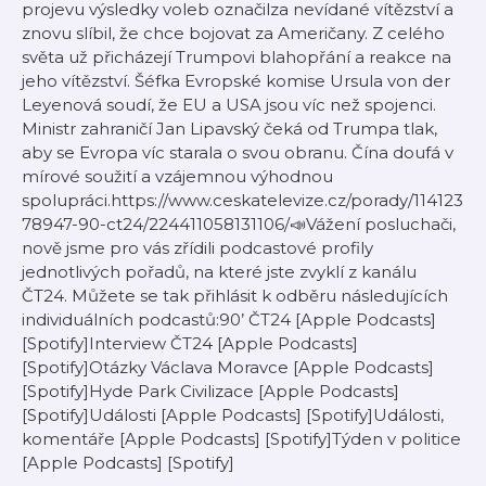
projevu výsledky voleb označilza nevídané vítězství a
znovu slíbil, že chce bojovat za Američany. Z celého
světa už přicházejí Trumpovi blahopřání a reakce na
jeho vítězství. Šéfka Evropské komise Ursula von der
Leyenová soudí, že EU a USA jsou víc než spojenci.
Ministr zahraničí Jan Lipavský čeká od Trumpa tlak,
aby se Evropa víc starala o svou obranu. Čína doufá v
mírové soužití a vzájemnou výhodnou
spolupráci.https://www.ceskatelevize.cz/porady/114123
78947-90-ct24/224411058131106/📣Vážení posluchači,
nově jsme pro vás zřídili podcastové profily
jednotlivých pořadů, na které jste zvyklí z kanálu
ČT24. Můžete se tak přihlásit k odběru následujících
individuálních podcastů:90’ ČT24 [Apple Podcasts]
[Spotify]Interview ČT24 [Apple Podcasts]
[Spotify]Otázky Václava Moravce [Apple Podcasts]
[Spotify]Hyde Park Civilizace [Apple Podcasts]
[Spotify]Události [Apple Podcasts] [Spotify]Události,
komentáře [Apple Podcasts] [Spotify]Týden v politice
[Apple Podcasts] [Spotify]