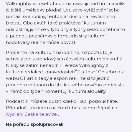
Willoughby a Josef Chuchma uvažují nad tím, nakolik
je ještě umělecky plodné Louisovo vytěžování sebe
samaa své rodiny, tentokrát došlo na nevlastního
bratra... Oba aktéři také prolétávají kulturními
událostmi, jichž se v tyto dny a týdny sešlo požehnaně
a padnou poznámky o tom, kdo si ty kulturní
hodokvasy reálně může dovolit.
Procento na kulturu z národního rozpočtu, to je
setrvalý polistopadový sen českých kulturních kruhů.
Nikdy se zatím nenaplnil. Tereza Willoughby z
kulturní redakce zpravodajství ČT a Josef Chuchma z
webu ČT art si tedy alespoň řekli, že si to jedno
procento vetknou do titulku svého nového podcastu,
v němž ob týden komentují kulturní aktuality.
Podcast si můžete pustit kdekoli rádi posloucháte.
Případně i s videem na YouTube a samozřejmě na
iVysílání České televize
.
Na pořadu spolupracovali: