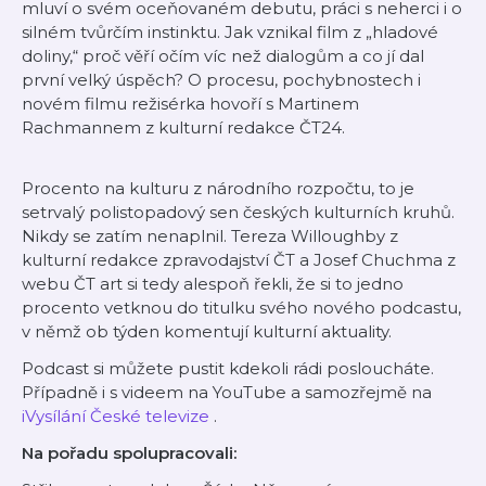
mluví o svém oceňovaném debutu, práci s neherci i o
silném tvůrčím instinktu. Jak vznikal film z „hladové
doliny,“ proč věří očím víc než dialogům a co jí dal
první velký úspěch? O procesu, pochybnostech i
novém filmu režisérka hovoří s Martinem
Rachmannem z kulturní redakce ČT24.
Procento na kulturu z národního rozpočtu, to je
setrvalý polistopadový sen českých kulturních kruhů.
Nikdy se zatím nenaplnil. Tereza Willoughby z
kulturní redakce zpravodajství ČT a Josef Chuchma z
webu ČT art si tedy alespoň řekli, že si to jedno
procento vetknou do titulku svého nového podcastu,
v němž ob týden komentují kulturní aktuality.
Podcast si můžete pustit kdekoli rádi posloucháte.
Případně i s videem na YouTube a samozřejmě na
iVysílání České televize
.
Na pořadu spolupracovali: