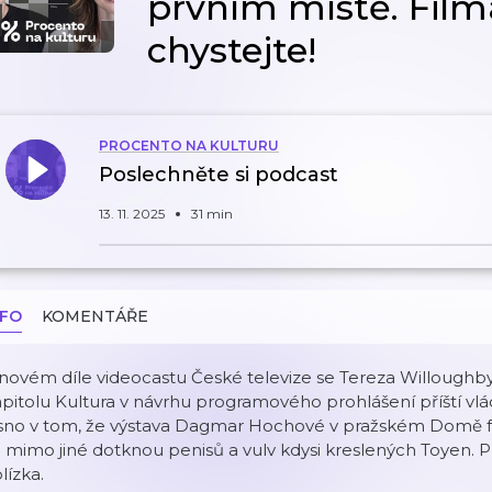
prvním místě. Filma
chystejte!
PROCENTO NA KULTURU
Poslechněte si podcast
13. 11. 2025
31 min
NFO
KOMENTÁŘE
novém díle videocastu České televize se Tereza Willoughb
pitolu Kultura v návrhu programového prohlášení příští vl
asno v tom, že výstava Dagmar Hochové v pražském Domě fo
 mimo jiné dotknou penisů a vulv kdysi kreslených Toyen. Př
lízka.