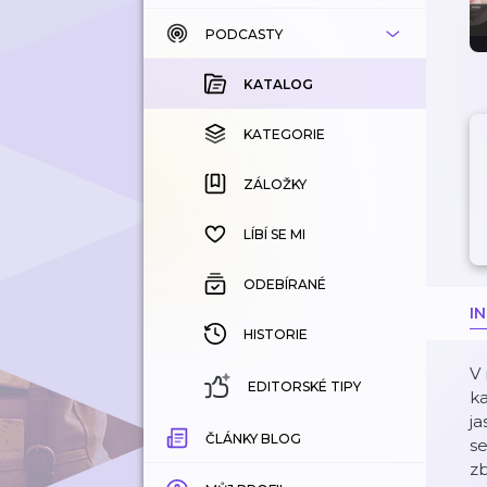
PODCASTY
KATALOG
KOUPENÉ
KATALOG
KATEGORIE
KATEGORIE
ZÁLOŽKY
ZÁLOŽKY
HISTORIE
LÍBÍ SE MI
ODEBÍRANÉ
I
HISTORIE
V 
EDITORSKÉ TIPY
ka
j
ČLÁNKY BLOG
se
zb