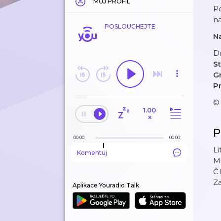
MŮJ PROFIL
Po
n
POSLOUCHEJTE
Na
D
S
Gr
P
© 
1.00
×
P
00:00
00:00
Li
Komentuj
M
ČT
Za
Aplikace Youradio Talk