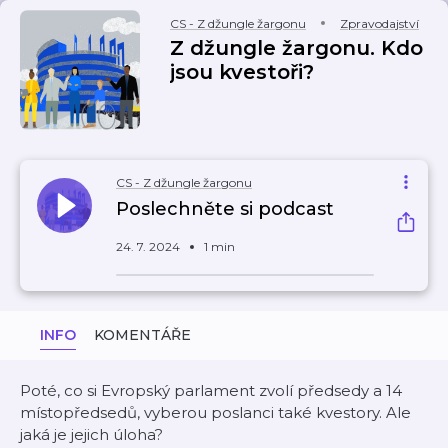
CS - Z džungle žargonu
Zpravodajství
Z džungle žargonu. Kdo
jsou kvestoři?
CS - Z džungle žargonu
Poslechněte si podcast
24. 7. 2024
1 min
INFO
KOMENTÁŘE
Poté, co si Evropský parlament zvolí předsedy a 14
místopředsedů, vyberou poslanci také kvestory. Ale
jaká je jejich úloha?