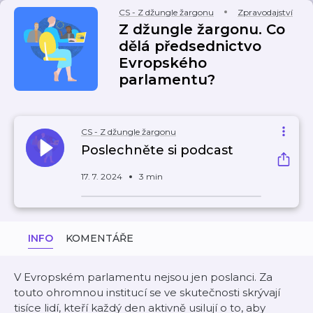
CS - Z džungle žargonu
Zpravodajství
Z džungle žargonu. Co
dělá předsednictvo
Evropského
parlamentu?
CS - Z džungle žargonu
Poslechněte si podcast
17. 7. 2024
3 min
INFO
KOMENTÁŘE
V Evropském parlamentu nejsou jen poslanci. Za
touto ohromnou institucí se ve skutečnosti skrývají
tisíce lidí, kteří každý den aktivně usilují o to, aby