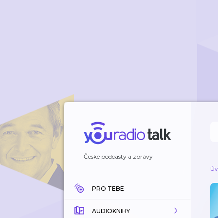
České podcasty a zprávy
Úv
PRO TEBE
AUDIOKNIHY