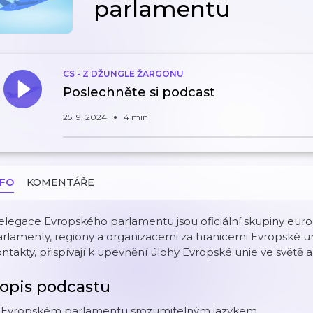
parlamentu
CS - Z DŽUNGLE ŽARGONU
Poslechněte si podcast
25. 9. 2024
4 min
NFO
KOMENTÁŘE
legace Evropského parlamentu jsou oficiální skupiny europo
rlamenty, regiony a organizacemi za hranicemi Evropské uni
ntakty, přispívají k upevnění úlohy Evropské unie ve světě a sn
opis podcastu
 Evropském parlamentu srozumitelným jazykem