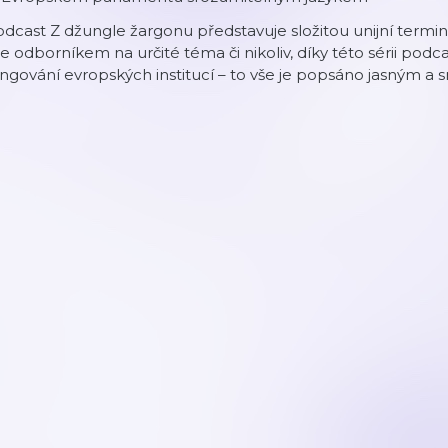
dcast Z džungle žargonu představuje složitou unijní termi
te odborníkem na určité téma či nikoliv, díky této sérii po
ngování evropských institucí – to vše je popsáno jasným a