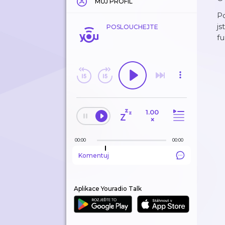
MŮJ PROFIL
Po
js
POSLOUCHEJTE
fu
1.00
×
00:00
00:00
Komentuj
Aplikace Youradio Talk