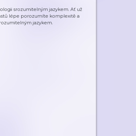
nologii srozumitelným jazykem. Ať už
dcastů lépe porozumíte komplexitě a
 srozumitelným jazykem.