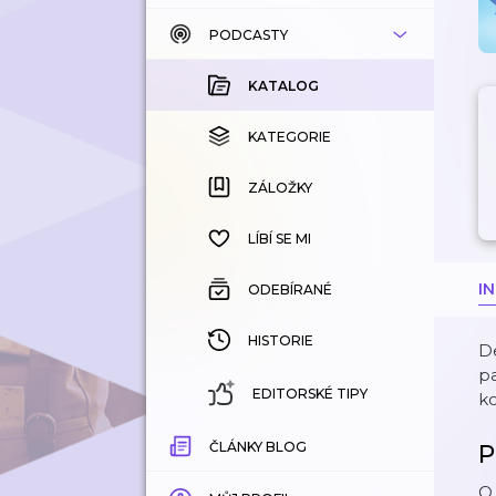
PODCASTY
KATALOG
KOUPENÉ
KATALOG
KATEGORIE
KATEGORIE
ZÁLOŽKY
ZÁLOŽKY
HISTORIE
LÍBÍ SE MI
I
ODEBÍRANÉ
HISTORIE
De
pa
EDITORSKÉ TIPY
ko
ČLÁNKY BLOG
P
O