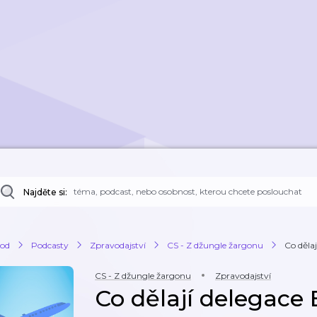
Najděte si:
od
Podcasty
Zpravodajství
CS - Z džungle žargonu
Co děla
CS - Z džungle žargonu
Zpravodajství
Co dělají delegace