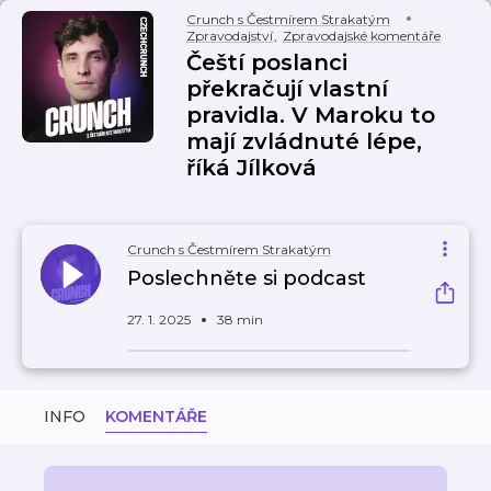
Crunch s Čestmírem Strakatým
Zpravodajství
,
Zpravodajské komentáře
Čeští poslanci
překračují vlastní
pravidla. V Maroku to
mají zvládnuté lépe,
říká Jílková
Crunch s Čestmírem Strakatým
Poslechněte si podcast
27. 1. 2025
38 min
INFO
KOMENTÁŘE