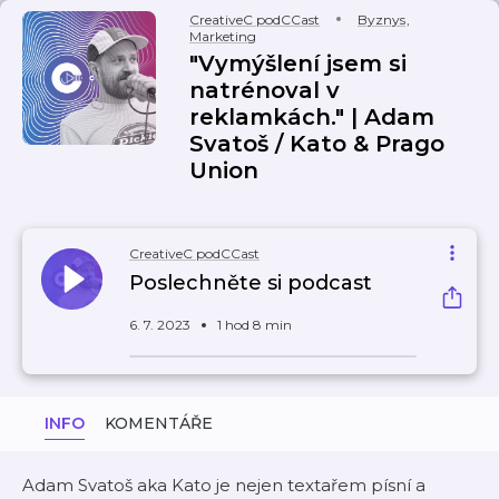
CreativeC podCCast
Byznys
,
Marketing
"Vymýšlení jsem si
natrénoval v
reklamkách." | Adam
Svatoš / Kato & Prago
Union
CreativeC podCCast
Poslechněte si podcast
6. 7. 2023
1 hod 8 min
INFO
KOMENTÁŘE
Adam Svatoš aka Kato je nejen textařem písní a