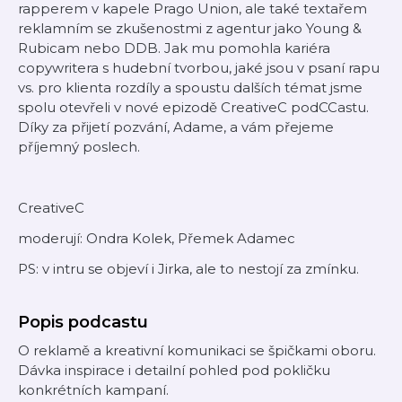
rapperem v kapele Prago Union, ale také textařem
reklamním se zkušenostmi z agentur jako Young &
Rubicam nebo DDB. Jak mu pomohla kariéra
copywritera s hudební tvorbou, jaké jsou v psaní rapu
vs. pro klienta rozdíly a spoustu dalších témat jsme
spolu otevřeli v nové epizodě CreativeC podCCastu.
Díky za přijetí pozvání, Adame, a vám přejeme
příjemný poslech.
CreativeC
moderují: Ondra Kolek, Přemek Adamec
PS: v intru se objeví i Jirka, ale to nestojí za zmínku.
Popis podcastu
O reklamě a kreativní komunikaci se špičkami oboru.
Dávka inspirace i detailní pohled pod pokličku
konkrétních kampaní.