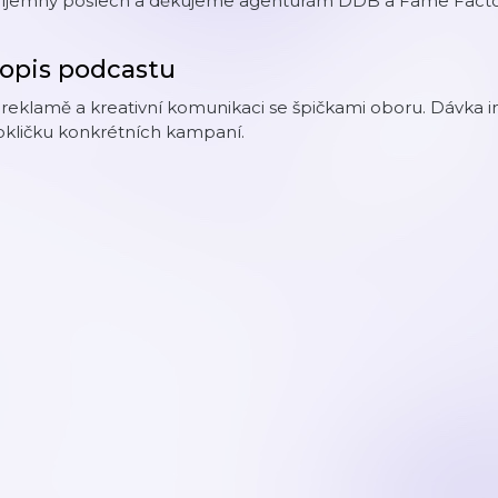
říjemný poslech a děkujeme agenturám DDB a Fame Factory
opis podcastu
reklamě a kreativní komunikaci se špičkami oboru. Dávka in
okličku konkrétních kampaní.