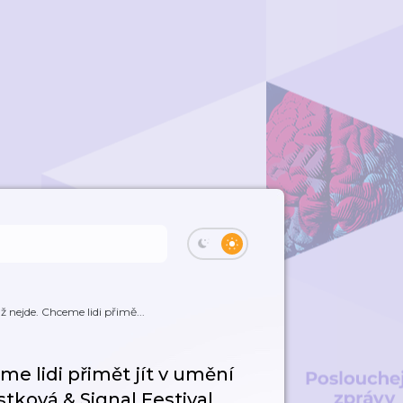
 nejde. Chceme lidi přimě...
e lidi přimět jít v umění
stková & Signal Festival