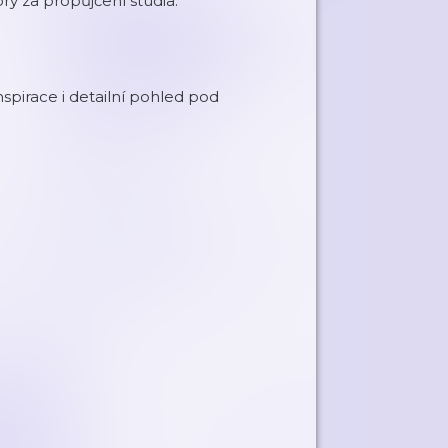
 za propůjčení studia.
spirace i detailní pohled pod