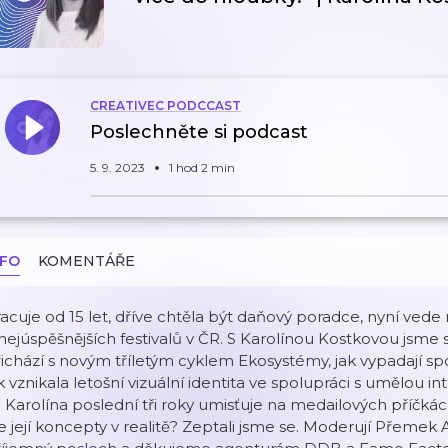
CREATIVEC PODCCAST
Poslechněte si podcast
5. 9. 2023
1 hod 2 min
NFO
KOMENTÁŘE
acuje od 15 let, dříve chtěla být daňový poradce, nyní vede
nejúspěšnějších festivalů v ČR. S Karolínou Kostkovou jsme si
ichází s novým tříletým cyklem Ekosystémy, jak vypadají s
k vznikala letošní vizuální identita ve spolupráci s umělou i
 Karolína poslední tři roky umisťuje na medailových příčkác
e její koncepty v realitě? Zeptali jsme se. Moderují Přeme