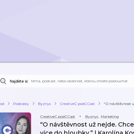
Najděte si:
od
Podcasty
Byznys
CreativeC podCCast
“O návštěvnost už
CreativeC podCCast
Byznys
,
Marketing
“O návštěvnost už nejde. Chcem
více do hloubky.” | Karolína Ko