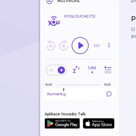
p
MŮJ PROFIL
POSLOUCHEJTE
P
O 
p
1.00
×
00:00
00:00
Komentuj
Aplikace Youradio Talk