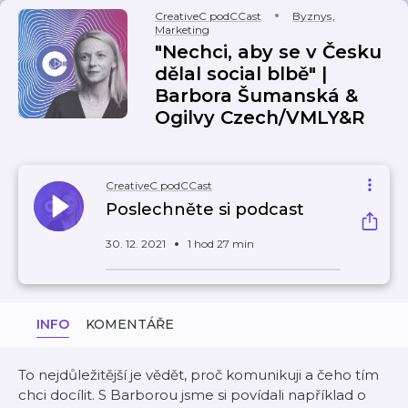
CreativeC podCCast
Byznys
,
Marketing
"Nechci, aby se v Česku
dělal social blbě" |
Barbora Šumanská &
Ogilvy Czech/VMLY&R
CreativeC podCCast
Poslechněte si podcast
30. 12. 2021
1 hod 27 min
INFO
KOMENTÁŘE
To nejdůležitější je vědět, proč komunikuji a čeho tím
chci docílit. S Barborou jsme si povídali například o