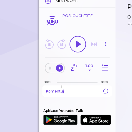
MŮJ PROFIL
P
POSLOUCHEJTE
O 
p
1.00
×
00:00
00:00
Komentuj
Aplikace Youradio Talk