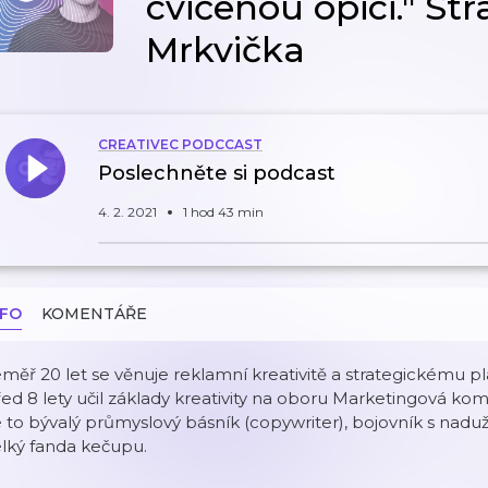
cvičenou opici." St
Mrkvička
CREATIVEC PODCCAST
Poslechněte si podcast
4. 2. 2021
1 hod 43 min
NFO
KOMENTÁŘE
měř 20 let se věnuje reklamní kreativitě a strategickému p
ed 8 lety učil základy kreativity na oboru Marketingová ko
 to bývalý průmyslový básník (copywriter), bojovník s naduží
lký fanda kečupu.