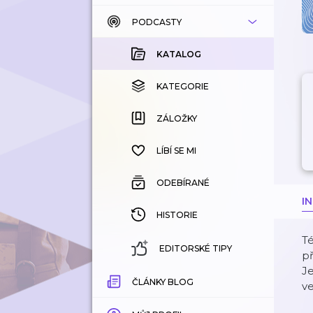
PODCASTY
KATALOG
KOUPENÉ
KATALOG
KATEGORIE
KATEGORIE
ZÁLOŽKY
ZÁLOŽKY
HISTORIE
LÍBÍ SE MI
ODEBÍRANÉ
I
HISTORIE
Té
EDITORSKÉ TIPY
př
Je
ČLÁNKY BLOG
ve