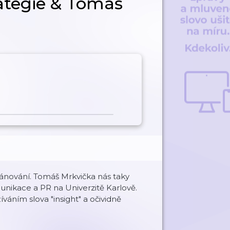
rategie & Tomáš
lánování. Tomáš Mrkvička nás taky
munikace a PR na Univerzitě Karlově.
váním slova "insight" a očividně