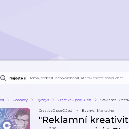
Najděte si:
od
Podcasty
Byznys
CreativeC podCCast
"Reklamní kreativ
CreativeC podCCast
Byznys
,
Marketing
"Reklamní kreativit