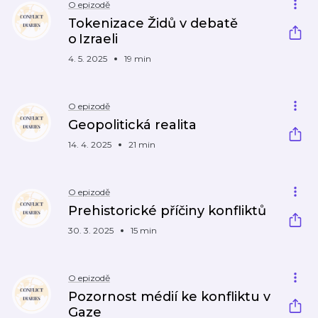
O epizodě
Tokenizace Židů v debatě
o Izraeli
4. 5. 2025
19 min
O epizodě
Geopolitická realita
14. 4. 2025
21 min
O epizodě
Prehistorické příčiny konfliktů
30. 3. 2025
15 min
O epizodě
Pozornost médií ke konfliktu v
Gaze