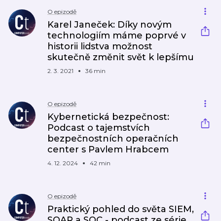
O epizodě
Karel Janeček: Díky novým
technologiím máme poprvé v
historii lidstva možnost
skutečně změnit svět k lepšímu
2. 3. 2021
36 min
O epizodě
Kybernetická bezpečnost:
Podcast o tajemstvích
bezpečnostních operačních
center s Pavlem Hrabcem
4. 12. 2024
42 min
O epizodě
Praktický pohled do světa SIEM,
SOAR a SOC - podcast ze série