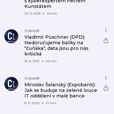
s kyberexpertem Petrem
Kunstátem
30. 5. 2025
45 min
O epizodě
Vladimír Püschner (DPD):
Nedoručujeme balíky na
"čuňáka", data jsou pro nás
kritická
25. 6. 2021
40 min
O epizodě
Miroslav Šalanský (Expobank):
Jak se buduje na zelené louce
IT oddělení v malé bance
8. 11. 2020
27 min