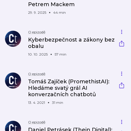
Petrem Mackem
29. 9. 2025
44 min
O epizodě
Kyberbezpečnost a zákony bez
obalu
10. 10. 2025
57 min
O epizodě
Tomáš Zajíček (PromethistAI):
Hledáme svatý grál AI
konverzačních chatbotů
13. 4. 2021
31 min
O epizodě
Daniel Petrásek (Thein Digital):