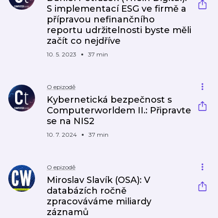
S implementací ESG ve firmě a
přípravou nefinančního
reportu udržitelnosti byste měli
začít co nejdříve
10. 5. 2023
37 min
O epizodě
Kybernetická bezpečnost s
Computerworldem II.: Připravte
se na NIS2
10. 7. 2024
37 min
O epizodě
Miroslav Slavík (OSA): V
databázích ročně
zpracováváme miliardy
záznamů