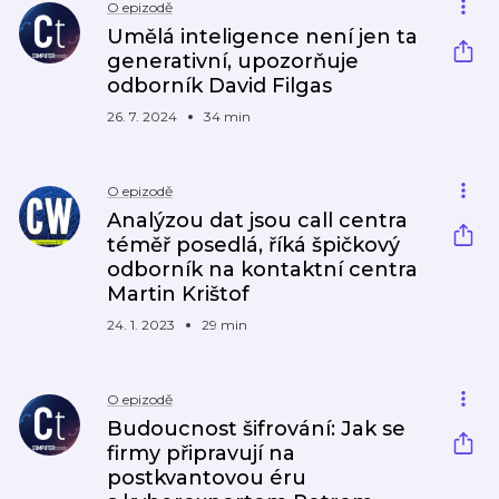
O epizodě
Umělá inteligence není jen ta
generativní, upozorňuje
odborník David Filgas
26. 7. 2024
34 min
O epizodě
Analýzou dat jsou call centra
téměř posedlá, říká špičkový
odborník na kontaktní centra
Martin Krištof
24. 1. 2023
29 min
O epizodě
Budoucnost šifrování: Jak se
firmy připravují na
postkvantovou éru