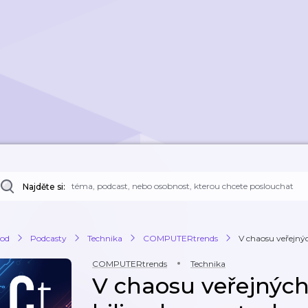
Najděte si:
od
Podcasty
Technika
COMPUTERtrends
V chaosu veřejných
COMPUTERtrends
Technika
V chaosu veřejných