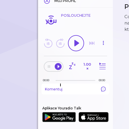
MŮJ PROFIL
P
POSLOUCHEJTE
C
na
kt
1.00
×
00:00
00:00
Komentuj
Aplikace Youradio Talk