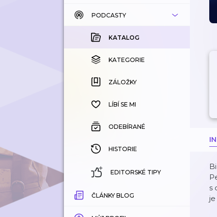
PODCASTY
KATALOG
KOUPENÉ
KATALOG
KATEGORIE
KATEGORIE
ZÁLOŽKY
ZÁLOŽKY
HISTORIE
LÍBÍ SE MI
ODEBÍRANÉ
I
HISTORIE
Bi
EDITORSKÉ TIPY
Pe
s 
ČLÁNKY BLOG
je