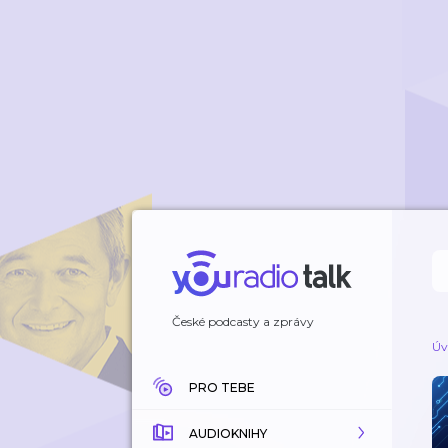
České podcasty a zprávy
Úv
PRO TEBE
AUDIOKNIHY