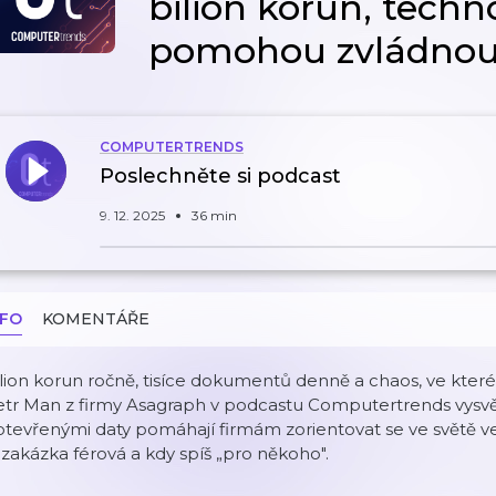
bilion korun, techn
pomohou zvládnou
COMPUTERTRENDS
Poslechněte si podcast
9. 12. 2025
36 min
NFO
KOMENTÁŘE
lion korun ročně, tisíce dokumentů denně a chaos, ve kter
tr Man z firmy Asagraph v podcastu Computertrends vysvětl
otevřenými daty pomáhají firmám zorientovat se ve světě ve
 zakázka férová a kdy spíš „pro někoho".