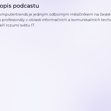
opis podcastu
omputertrends je jediným odborným měsíčníkem na česk
 profesionály v oblasti informačních a komunikačních techn
eří rozumí světu IT.