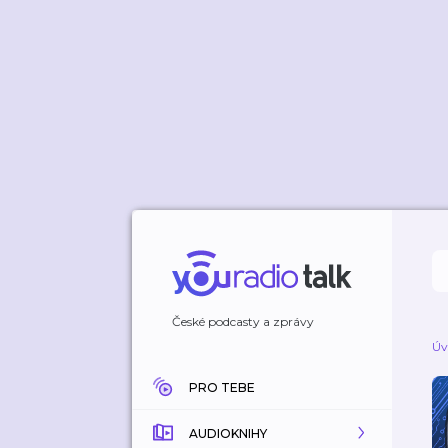
České podcasty a zprávy
Úv
PRO TEBE
AUDIOKNIHY