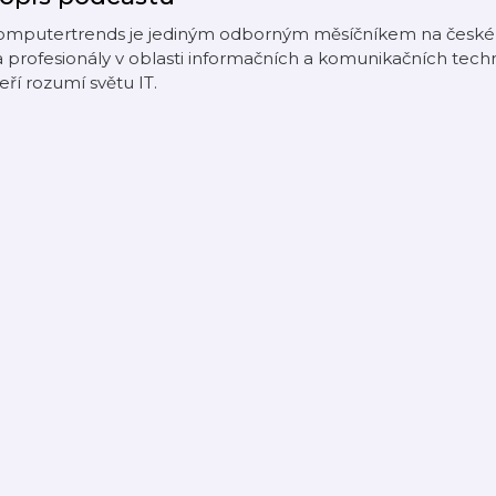
omputertrends je jediným odborným měsíčníkem na česk
 profesionály v oblasti informačních a komunikačních techn
eří rozumí světu IT.