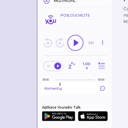
MŮJ PROFIL
C
na
POSLOUCHEJTE
kt
1.00
×
00:00
00:00
Komentuj
Aplikace Youradio Talk