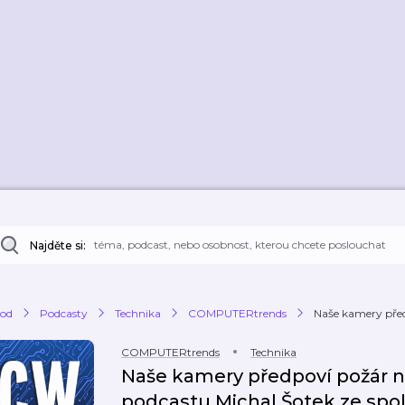
Najděte si:
od
Podcasty
Technika
COMPUTERtrends
Naše kamery předp
COMPUTERtrends
Technika
Naše kamery předpoví požár neb
podcastu Michal Šotek ze spol