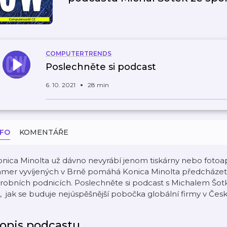
COMPUTERTRENDS
Poslechněte si podcast
6. 10. 2021
28 min
NFO
KOMENTÁŘE
nica Minolta už dávno nevyrábí jenom tiskárny nebo fotoap
amer vyvíjených v Brně pomáhá Konica Minolta předcházet 
robních podnicích. Poslechněte si podcast s Michalem Šotk
, jak se buduje nejúspěšnější pobočka globální firmy v Česk
opis podcastu