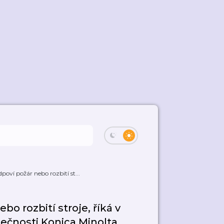
oví požár nebo rozbití st...
o rozbití stroje, říká v
ečnosti Konica Minolta