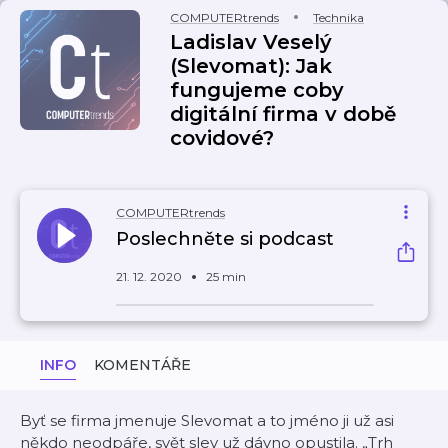
COMPUTERtrends
Technika
Ladislav Veselý
(Slevomat): Jak
fungujeme coby
digitální firma v době
covidové?
COMPUTERtrends
Poslechněte si podcast
21. 12. 2020
25 min
INFO
KOMENTÁŘE
Byť se firma jmenuje Slevomat a to jméno ji už asi
někdo neodpáře, svět slev už dávno opustila. „Trh