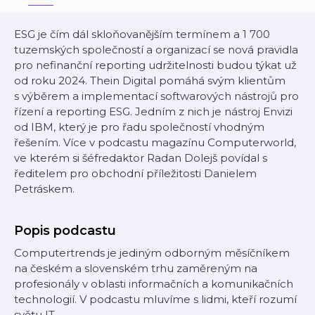
ESG je čím dál skloňovanějším termínem a 1 700
tuzemských společností a organizací se nová pravidla
pro nefinanční reporting udržitelnosti budou týkat už
od roku 2024. Thein Digital pomáhá svým klientům
s výběrem a implementací softwarových nástrojů pro
řízení a reporting ESG. Jedním z nich je nástroj Envizi
od IBM, který je pro řadu společností vhodným
řešením. Více v podcastu magazínu Computerworld,
ve kterém si šéfredaktor Radan Dolejš povídal s
ředitelem pro obchodní příležitosti Danielem
Petráskem.
Popis podcastu
Computertrends je jediným odborným měsíčníkem
na českém a slovenském trhu zaměreným na
profesionály v oblasti informačních a komunikačních
technologií. V podcastu mluvíme s lidmi, kteří rozumí
světu IT.