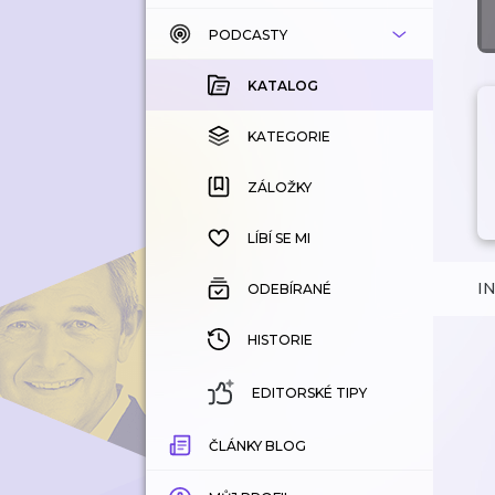
PODCASTY
KATALOG
KOUPENÉ
KATALOG
KATEGORIE
KATEGORIE
ZÁLOŽKY
ZÁLOŽKY
HISTORIE
LÍBÍ SE MI
I
ODEBÍRANÉ
HISTORIE
EDITORSKÉ TIPY
ČLÁNKY BLOG