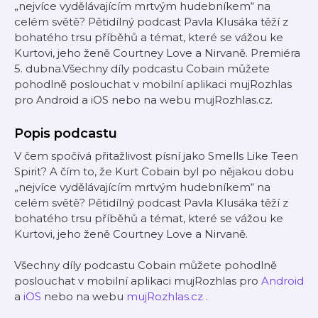
„nejvíce vydělávajícím mrtvým hudebníkem“ na
celém světě? Pětidílný podcast Pavla Klusáka těží z
bohatého trsu příběhů a témat, které se vážou ke
Kurtovi, jeho ženě Courtney Love a Nirvaně. Premiéra
5. dubna.Všechny díly podcastu Cobain můžete
pohodlně poslouchat v mobilní aplikaci mujRozhlas
pro Android a iOS nebo na webu mujRozhlas.cz.
Popis podcastu
V čem spočívá přitažlivost písní jako Smells Like Teen
Spirit? A čím to, že Kurt Cobain byl po nějakou dobu
„nejvíce vydělávajícím mrtvým hudebníkem“ na
celém světě? Pětidílný podcast Pavla Klusáka těží z
bohatého trsu příběhů a témat, které se vážou ke
Kurtovi, jeho ženě Courtney Love a Nirvaně.
Všechny díly podcastu Cobain můžete pohodlně
poslouchat v mobilní aplikaci mujRozhlas pro
Android
a
iOS
nebo na webu
mujRozhlas.cz
.